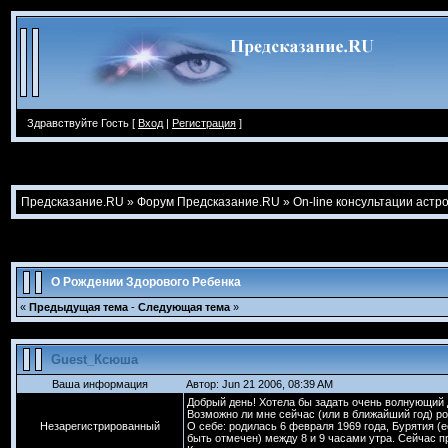
Здравствуйте Гость [
Вход
|
Регистрация
]
Предсказание.RU
»
Форум Предсказание.RU
»
On-line консультации астр
О Рождении Здорового Ребенка
«
Предыдущая тема
-
Следующая тема
»
Guest_Ксюша
Ваша информация
Автор: Jun 21 2006, 08:39 AM
Добрый день! Хотела бы задать очень волнующий 
Возможно ли мне сейчас (или в ближайший год) ро
Незарегистрированный
О себе: родилась 6 февраля 1969 года, Бурятия (е
быть отмечен) между 8 и 9 часами утра. Сейчас 