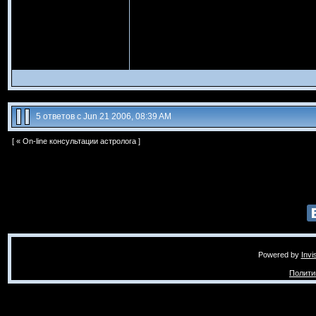
5 ответов с Jun 21 2006, 08:39 AM
[ «
On-line консультации астролога
]
Powered by
Invi
Полити