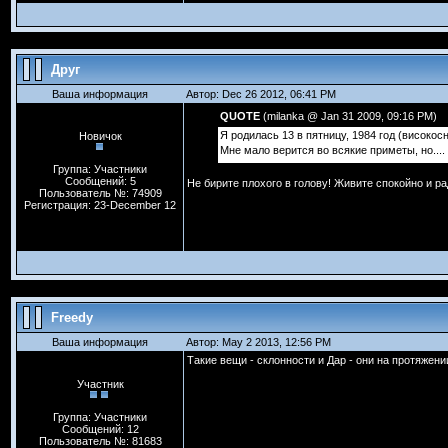
Друг
Ваша информация
Автор: Dec 26 2012, 06:41 PM
QUOTE
(milanka @ Jan 31 2009, 09:16 PM)
Я родилась 13 в пятницу, 1984 год (високосн
Новичок
Мне мало верится во всякие приметы, но....
Группа: Участники
Сообщений: 5
Не бирите плохого в голову! Живите спокойно и ра
Пользователь №: 74909
Регистрация: 23-December 12
Freedy
Ваша информация
Автор: May 2 2013, 12:56 PM
Такие вещи - склонности и Дар - они на протяжени
Участник
Группа: Участники
Сообщений: 12
Пользователь №: 81683