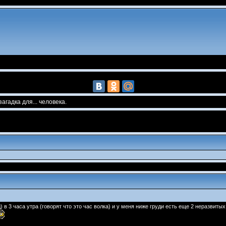
агадка для... человека.
) в 3 часа утра (говорят что это час волка) и у меня ниже груди есть еще 2 неразвитых