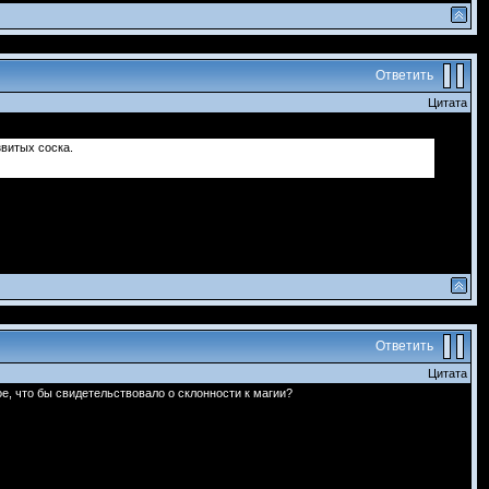
Ответить
Цитата
звитых соска.
Ответить
Цитата
ое, что бы свидетельствовало о склонности к магии?