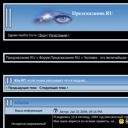
Здравствуйте Гость [
Вход
|
Регистрация
]
Предсказание.RU
»
Форум Предсказание.RU
»
Человек - это величайшая з
Кто Я?
, если знаки указывают что я ведьма...
«
Предыдущая тема
-
Следующая тема
»
milanka
Ваша информация
Автор: Jan 31 2009, 09:16 PM
Я родилась 13 в пятницу, 1984 год (високосный год
Мне мало верится во всякие приметы, но....
Незарегистрированный