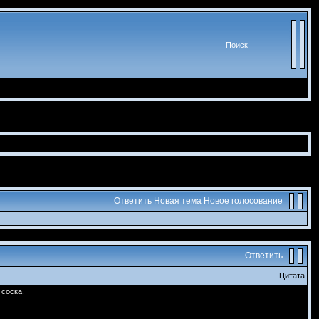
Поиск
Ответить
Новая тема
Новое голосование
Ответить
Цитата
 соска.