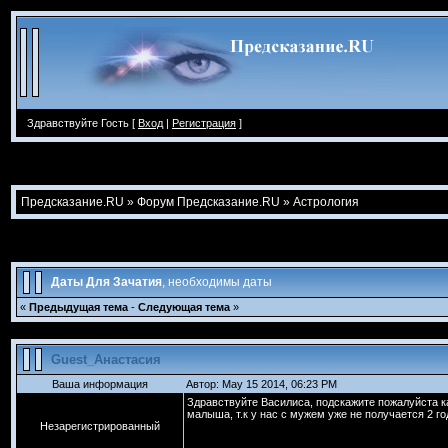
Здравствуйте Гость [
Вход
|
Регистрация
]
Предсказание.RU
»
Форум Предсказание.RU
»
Астрология
Даты Для Зачатия
, необходимы даты
«
Предыдущая тема
-
Следующая тема
»
Guest_Анастасия
Ваша информация
Автор: May 15 2014, 06:23 PM
Здравствуйте Василиса, подскажите пожалуйста к
малыша, т.к у нас с мужем уже не получается 2 го
Незарегистрированный