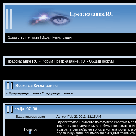
Здравствуйте Гость [
Вход
|
Регистрация
]
Предсказание.RU
»
Форум Предсказание.RU
»
Общий форум
Восковая Кукла
, заговор
«
Предыдущая тема
-
Следующая тема
»
valja_97_38
Ваша информация
Автор: Feb 21 2011, 12:15 AM
Здравствуйте.Помогите пожалуйста советом,моя п
том,что у нее загулял муж,не буду описывать подр
Новичок
возврат в семью(из ее волос и ногтей)прочитала о
сделана кукла(не понимаю зачем?),итог таков,что м