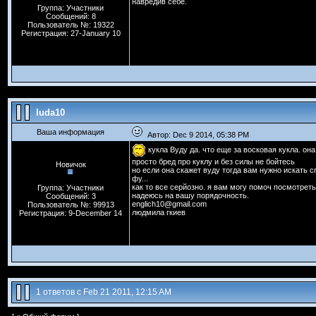
навредив себе.
Группа: Участники
Сообщений: 8
Пользователь №: 19322
Регистрация: 27-January 10
luda10
Ваша информация
Автор: Dec 9 2014, 05:38 PM
кукла Вуду да. что еще за восковая кукла. он
просто бред про куклу и без силы не бойтесь
Новичок
но если она скажет вуду тогда вам нужно искать 
фу...
как то все серйозно. я вам могу помоч посмотрет
Группа: Участники
надеюсь на вашу порядочность.
Сообщений: 3
englich10@gmail.com
Пользователь №: 99913
людмила гкиев
Регистрация: 9-December 14
1 ответов с Feb 21 2011, 12:15 AM