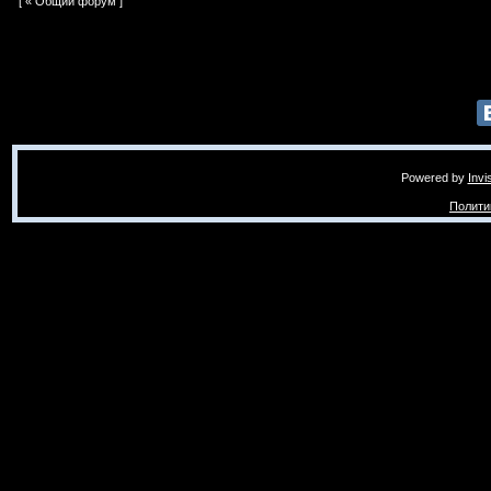
[ «
Общий форум
]
Powered by
Invi
Полити