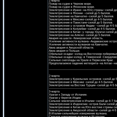
1-марта
Пожар на судне в Черном море.
Пожар на судне в Японском море.
Землетрясение в Иране--на Юге страны--силой до
Землетрясение в Японии --силой до 5 баллов.
Землетрясение на Камчатке--силой до 5 баллов.
Землетрясение в Мексике-силой до 4-5 баллов.
Землетрясение в Пакистане-силой до 5 баллов.
Землетрясение у островов Фиджи --силой до 4-5 б
Землетрясение в Колумбии--силой до 4-5 баллов.
Землетрясение в Китае--у города Урумчи-силой до
Землетрясение на Аляске--силой до 5 баллов.
Авария на шахте--Кемеровская область.
Усиление активности вулкана--Андаманские остро
Усиление активности вулканов-на Камчатке.
Авиа авария в Амурской области.
Авиа авария в Польше.
Обильные осадки--холод на Восточном побережь
Обильные осадки-холод--в Тюменской -Свердловск
Сильные снегопады на Урале-в Пермском Крае .
Предполагаемое падение метеорита--на Алтае--н
-----------------------------------------------------------------
2-марта
Землетрясение у Курильских островов -силой до 5
Землетрясение в Мексике -силой до 4-5 баллов.
Землетрясение на Востоке Турции--силой до 4-5 б
-----------------------------------------------------------------
3-марта
Ураган к Западу от Испании.
Ураган у берегов Индии.
Сильное землетрясение в Италии--силой до 6-7 ба
Землетрясение в Индонезии--остров Бали-силой д
Землетрясение в Китае-на Юго-востоке страны сил
Землетрясение в Амурской области--силой до 4-5
В Италии-сильнейшее извержение вулкана.
Сильное извержение вулкана в Исландии.