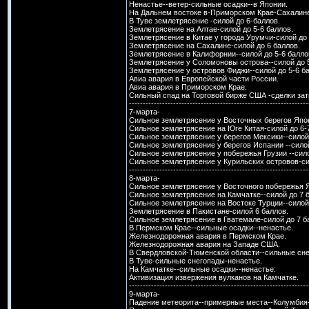
Ненастье--ветер-сильные осадки--в Японии.
На Дальнем востоке в-Приморском Крае-Сахалине
В Туве землетрясение -силой до 6-баллов.
Землетрясение на Алтае-силой до 5-6 баллов.
Землетрясение в Китае у города Урумчи-силой до 
Землетрясение на Сахалине-силой до 6 баллов.
Землетрясение в Калифорнии--силой до 5-6 балло
Землетрясение у Соломоновы острова--силой до 5
Землетрясение у островов Фиджи--силой до 5-6 б
Авиа авария в Европейской части России.
Авиа авария в Приморском Крае.
Сильный спад на Торговой бирже США -сделки за
-----------------------------------------------------------------
7-марта-
Сильное землетрясение у Восточных берегов Япон
Сильное землетрясение на Юге Китая-силой до 6-
Сильное землетрясение у берегов Мексики--силой 
Сильное землетрясение у берегов Испании --силой
Сильное землетрясение у побережья Грузии --сило
Сильное землетрясение у Курильских островов-си
-----------------------------------------------------------------
8-марта-
Сильное землетрясение у Восточного побережья Я
Сильное землетрясение на Камчатке--силой до 7 
Сильное землетрясение на Востоке Турции--силой 
Землетрясение в Пакистане-силой 6 баллов.
Сильное землетрясение в Гватемале-силой до 7 б
В Пермском Крае--сильные осадки--ненастье.
Железнодорожная авария в Пермском Крае.
Железнодорожная авария на Западе США.
В Свердловской-Тюменской области--сильные сне
В Туве-сильные снегопады-ненастье.
На Камчатке--сильные осадки--ненастье.
Активизация извержения вулканов на Камчатке.
-----------------------------------------------------------------
9-марта-
Падение метеорита--примерные места--Колумбия