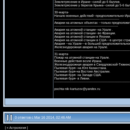
Землетрясение в Иране--силой до 6 баллов.
Землетрясение у берегов Крыма--силой до 5-6 бал
-----------------------------------------------------------------
30-марта-
Начало военных действий--предположительно-Ира
--------------------------------------------------------
Аварии на атомных объектах --только предположи
-------------------------------------------------------
Авария на атомной станции--на Урале .
Авария на атомной станции--во Франции.
Авария на атомной станции в Японии.
Авария на атомной станции в США---в центре стр
Авария --на Урале---в большей предположительнос
Железнодорожная авария на Урале.
-----------------------------------------------------------------
31-марта-
Пожар на атомной станции-на Урале.
Военные действия возле Ирана.
Железнодорожная авария в Свердловской-Тюменс
Пылевая буря--на Юге Казахстана.
Пылевая буря-на Востоке Австралии.
Пылевая буря- на Западе США.
Пылевая буря- в Ливии.
-----------------------------------------------------------------
pochta-nik-kartuzov@yandex.ru
0 ответов с Mar 16 2014, 02:46 AM
[ «
Астрология
]