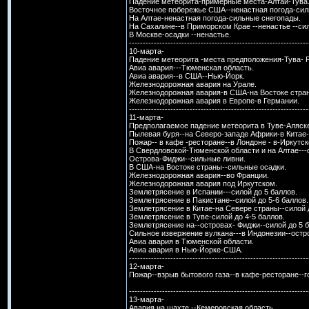
Падение метеорита-примерные места-Алтай-Тува
Восточное побережье США--ненастная погода-сил
На Алтае-ненастная погода-сильные снегопады.
На Сахалине--в Приморском Крае --ненастье --си
В Москве-осадки --ненастье.
-----------------------------------------------------------------
10-марта-
Падение метеорита -места предположения-Тува- 
Авиа авария---Тюменская область.
Авиа авария--в США--Нью-Йорк.
Железнодорожная авария на Урале.
Железнодорожная авария-в США-на Востоке стра
Железнодорожная авария в Европе-в Германии.
-----------------------------------------------------------------
11-марта-
Предполагаемое падение метеорита в Туве-Аляск
Пылевая буря--на Северо-западе Африки-в Китае
Пожар-- в кафе -ресторане--в Лондоне - в-Иркутск
В Свердловской-Тюменской области и на Алтае---
Острова-Фиджи--сильные ливни.
В США-на Востоке страны--сильные осадки.
Железнодорожная авария--во Франции.
Железнодорожная авария под Иркутском.
Землетрясение в Испании---силой до 5 баллов.
Землетрясение в Пакистане--силой до 5-6 баллов.
Землетрясение в Китае-на Севере страны--силой д
Землетрясение в Туве-силой до 4-5 баллов.
Землетрясение на--островах- Фиджи--силой до 5 б
Сильное извержение вулкана---в Индонезии--остро
Авиа авария в Тюменской области.
Авиа авария в Нью-Йорке-США.
-----------------------------------------------------------------
12-марта-
Пожар--взрыв бытового газа--в кафе-ресторане--г
-----------------------------------------------------------------
13-марта-
Авария на шахте --Кемеровская область.