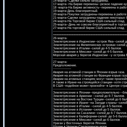
14-марта--Сделки сильно затруднены.
17-марта--На Бирже перемены--резкое падение ку
18 -марта-На Бирже активность--перемены в рабо
19-марта-День благоприятный.
20-марта-Покупки затруднены-перемены в работе
21-марта-Сделки затруднены-падение некоторых б
24-марта-На Торговой бирже США-сильный спад.
25-марта--День не совсем благоприятный в торгах
27-марта-На торговой бирже США-сильный спад.
-----------------------------------------------------------------
===========================================
26-марта-
Землетрясение в Индонезии--остров Ява--силой до
Землетрясение на Филиппинских островах-силой д
Землетрясение в Италии--силой до 4-5 баллов.
Землетрясение в Мексике--силой до 4-5 баллов.
Морская авария у берегов Индонезии --у острова 
-----------------------------------------------------------------
27-марта-
Предположение.
----------------
Авария на атомной станции в Японии-взрыв газа.
Авария на атомной станции во Франции-взрыв газа
Аварии на атомных станциях могут также произойт
А также в Иране-на строящейся станции--хотя стр
В США--подобное может произойти--в Центре стра
------------------------------------------------------------
Землетрясение в Японии--предположительно --бли
Землетрясение в Армении --силой до 6-7 баллов.
Землетрясение на Востоке Турции--силой до 6 бал
Землетрясение в Иране--на Западе страны--силой 
Землетрясение в Италии --силой до 4-5 баллов.
Землетрясение в Испании--силой до 5 баллов.
Землетрясение на Сахалине--силой до 6-7 баллов
Землетрясение в Калифорнии-силой -до 5-6 балло
Землетрясение в Мексике--силой до 6 баллов .
Ураган у Восточных берегов Японии.
Шторм в Черном-Средиземном море.