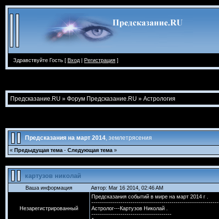
Здравствуйте Гость [
Вход
|
Регистрация
]
Предсказание.RU
»
Форум Предсказание.RU
»
Астрология
Предсказания на март 2014
, землетрясения
«
Предыдущая тема
-
Следующая тема
»
картузов николай
Ваша информация
Автор: Mar 16 2014, 02:46 AM
Предсказания событий в мире на март 2014 г .
-----------------------------------------------------------------
Незарегистрированный
Астролог---Картузов Николай .
-----------------------------------------