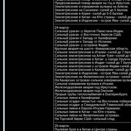
Предполагаемый пожар-авария на тэц в Иркутске.
Землетрясение и извержение вулкана на Аляске.
Землетрясение на Сахалине--силой до 5 баллов.
Землетрясение в Корее--силой до 5-6 баллов.
Землетрясение в Китае--на Юге страны-- силой до
Землетрясение в Индонезии --остров Ява--силой д
-----------------------------------------------------------------
24-марта-
Сильный ураган--у берегов Пакистана-Индии.
Сильный ураган -у Восточных берегов США.
Сильный ураган-к Западу от Калифорнии.
Сильный ураган-к Западу от Испании.
Сильный ураган- у островов Фиджи.
Крупная авария-на шахте--Кемеровская область.
Сильное землетрясение в Италии--силой до 7 бал
Сильное землетрясение на Алтае-Туве--силой до 6
Сильное землетрясение в Китае- у города Урумчи-
Сильное землетрясение в Индии--силой до 7 балл
Сильное землетрясение у островов Фиджи-силой д
Сильное землетрясение в Калифорнии--силой до 6
Землетрясение в Индонезии --остров Ява-силой до
Землетрясение на Филиппинских островах--силой 
На Канарских островах-сильное извержение вулка
Сильное извержение вулкана в Италии.
Железнодорожная авария под Иркутском.
Железнодорожная авария под Омском.
Прорыв трубы теплоснабжения в Екатеринбурге.
Сильные ливни в Калифорнии.
Сильные осадки--ненастье--на Восточном побере
Сильные осадки- в Свердловской-Тюменской обла
Сильные ливни в Европе-Италии-Германии.
Сильные ливни-в Китае --на Юге страны.
Сильные ливни на Филиппинских островах.
На Торговой бирже США--сильный спад.
-----------------------------------------------------------------
25-марта-
Пылевая буря в в Китае-в Центре страны.