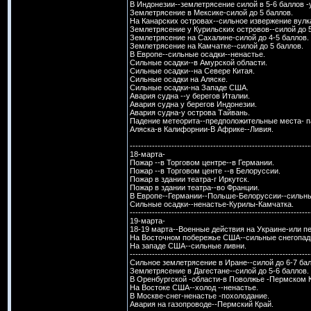
В Индонезии--землетрясение силой в 5-6 баллов -
Землетрясение в Мексике-силой до 5 баллов.
На Канарских островах--сильное извержение вулк
Землетрясение у Курильских островов--силой до 5
Землетрясение на Сахалине-силой до 4-5 баллов.
Землетрясение на Камчатке--силой до 5 баллов.
В Европе--сильные осадки--ненастье.
Сильные осадки--в Амурской области.
Сильные осадки--на Севере Китая.
Сильные осадки на Аляске.
Сильные осадки-на Западе США.
Авария судна --у берегов Италии.
Авария судна у берегов Индонезии.
Авария судна-у острова Тайвань.
Падение метеорита--предположительные места- п
Аляска-в Калифорнии-В Африке--Ливия.
-----------------------------------------------------------------
18-марта-
Пожар --в Торговом центре--в Германии.
Пожар --в Торговом центе --в Белоруссии.
Пожар в здании театра-г Иркутск.
Пожар в здании театра--во Франции.
В Европе--Германии--Польше-Белоруссии--сильны
Сильные осадки--ненастье-Курилы-Камчатка.
-----------------------------------------------------------------
19-марта-
18-19 марта--Военные действия на Украине-или пе
На Восточном побережье США--сильные снегопад
На западе США--сильные ливни.
--------------------------------------------------------------
Сильное землетрясение в Иране--силой до 6-7 бал
Землетрясение в Дагестане--силой до 5-6 баллов.
В Оренбургской -области-в Поволжье -Пермском К
На Востоке США--холод --ненастье.
В Москве-снег-ненастье -похолодание.
Авария на газопроводе--Пермский Край.