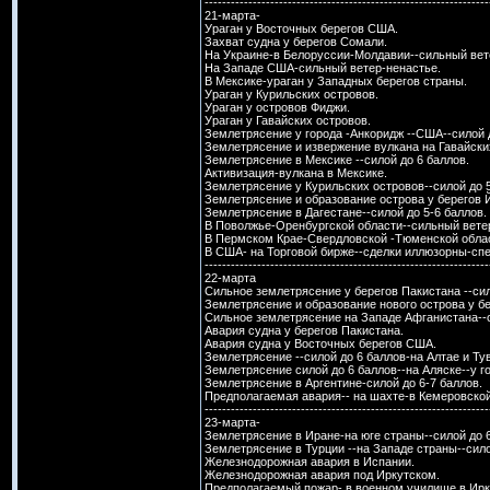
-----------------------------------------------------------------
21-марта-
Ураган у Восточных берегов США.
Захват судна у берегов Сомали.
На Украине-в Белоруссии-Молдавии--сильный вете
На Западе США-сильный ветер-ненастье.
В Мексике-ураган у Западных берегов страны.
Ураган у Курильских островов.
Ураган у островов Фиджи.
Ураган у Гавайских островов.
Землетрясение у города -Анкоридж --США--силой д
Землетрясение и извержение вулкана на Гавайски
Землетрясение в Мексике --силой до 6 баллов.
Активизация-вулкана в Мексике.
Землетрясение у Курильских островов--силой до 5
Землетрясение и образование острова у берегов 
Землетрясение в Дагестане--силой до 5-6 баллов.
В Поволжье-Оренбургской области--сильный ветер
В Пермском Крае-Свердловской -Тюменской облас
В США- на Торговой бирже--сделки иллюзорны-спе
-----------------------------------------------------------------
22-марта
Сильное землетрясение у берегов Пакистана --сил
Землетрясение и образование нового острова у бе
Сильное землетрясение на Западе Афганистана--с
Авария судна у берегов Пакистана.
Авария судна у Восточных берегов США.
Землетрясение --силой до 6 баллов-на Алтае и Ту
Землетрясение силой до 6 баллов--на Аляске--у г
Землетрясение в Аргентине-силой до 6-7 баллов.
Предполагаемая авария-- на шахте-в Кемеровской
-----------------------------------------------------------------
23-марта-
Землетрясение в Иране-на юге страны--силой до 6
Землетрясение в Турции --на Западе страны--сило
Железнодорожная авария в Испании.
Железнодорожная авария под Иркутском.
Предполагаемый пожар- в военном училище в Ирк