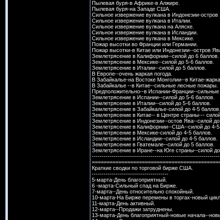
Пылевая буря-в Африке-в Алжире.
Пылевая буря-на Западе США.
Сильное извержение вулкана в Индонезии-остров 
Сильное извержение вулкана в Италии.
Сильное извержение вулкана на Аляске.
Сильное извержение вулкана в Исландии.
Сильное извержение вулкана в Мексике.
Пожар высотки во Франции или Германии.
Пожар высотки-в Китае или Индонезии--остров Яв
Землетрясение в Калифорнии--силой до 6 баллов.
Землетрясение в Мексике--силой до 5-6 баллов.
Землетрясение в Италии--силой до 5 баллов.
В Европе--очень жаркая погода.
В Забайкалье-на Востоке Монголии--в Китае-жарка
В Забайкалье --в Китае--сильные лесные пожары.
Предположительно--в Испании-Франции--сильные
Землетрясение в Испании--силой до 5-6 баллов.
Землетрясение в Италии--силой до 5-6 баллов.
Землетрясение в Забайкалье-силой до 4-5 баллов
Землетрясение в Китае-- в Центре страны--- силой
Землетрясение в Индонезии--остов Ява--силой до 
Землетрясение в Калифорнии--США--силой до 4-5
Землетрясение в Мексике-силой до 4-5 баллов.
Землетрясение в Исландии--силой до 4-5 баллов.
Землетрясение в Гватемале--силой до 5 баллов.
Землетрясение в Иране--на Юге страны--силой до
-----------------------------------------------------------------
===========================================
Краткие сводки по торговой бирже США.
---------------------------------------
5-марта-День благоприятный.
6 -марта-Сильный спад на Бирже.
7-марта--День относительно спокойный.
10-марта-На Бирже перемены в торгах-новый цик
11-марта-День активный.
12-марта--Продажи затруднены.
13-марта-День благоприятный-новые начала--новы