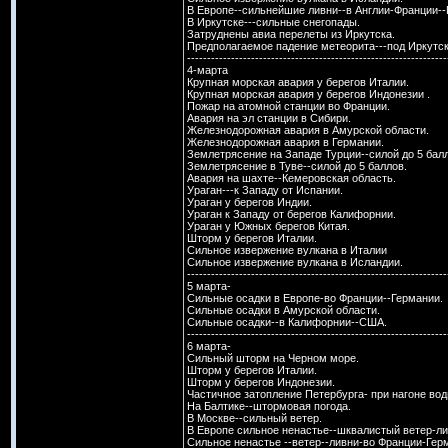
В Европе--сильнейшие ливни--в Англии-Франции--
В Иркутске---сильные снегопады.
Затруднены авиа перелеты из Иркутска.
Предполагаемое падение метеорита---под Иркутск
-----------------------------------------------------------------
4-марта
Крупная морская авария у берегов Италии.
Крупная морская авария у берегов Индонезии .
Пожар на атомной станции во Франции.
Авария на эл станции в Сибири.
Железнодорожная авария в Амурской области.
Железнодорожная авария в Германии.
Землетрясение на Западе Турции--силой до 5 бал
Землетрясение в Туве--силой до 5 баллов.
Авария на шахте--Кемеровская область.
Ураган---к Западу от Испании.
Ураган у берегов Индии.
Ураган к Западу от берегов Калифорнии.
Ураган у Южных берегов Китая.
Шторм у берегов Италии.
Сильное извержение вулкана в Италии
Сильное извержение вулкана в Исландии.
-----------------------------------------------------------------
5 марта-
Сильные осадки в Европе-во Франции--Германии.
Сильные осадки в Амурской области.
Сильные осадки--в Калифорнии--США.
-----------------------------------------------------------------
6 марта-
Сильный шторм на Черном море.
Шторм у берегов Италии.
Шторм у берегов Индонезии.
Частичное затопление Петербурга- при нагоне вод
На Балтике--штормовая погода.
В Москве--сильный ветер.
В Европе сильное ненастье--шквалистый ветер-ли
Сильное ненастье --ветер--ливни-во Франции-Гер