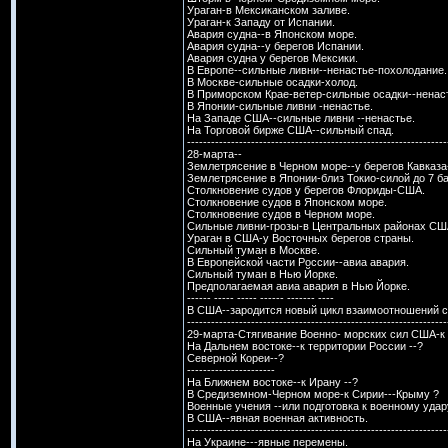
Ураган-в Мексиканском заливе.
Ураган-к Западу от Испании.
Авария судна--в Японском море.
Авария судна--у берегов Испании.
Авария судна у берегов Мексики.
В Европе--сильные ливни--ненастье-похолодание.
В Москве-сильные осадки-холод.
В Приморском Крае-ветер-сильные осадки--ненас
В Японии-сильные ливни -ненастье.
На Западе США--сильные ливни --ненастье.
На Торговой бирже США--сильный спад.
-----------------------------------------------------------------
28-марта--
Землетрясение в Черном море--у берегов Кавказа-
Землетрясение в Японии-близ Токио-силой до 7 б
Столкновение судов у берегов Флориды-США.
Столкновение судов в Японском море.
Столкновение судов в Черном море.
Сильные ливни-грозы-в Центральных районах СШ
Ураган в США-у Восточных берегов страны.
Сильный туман в Москве.
В Европейской части России--авиа авария.
Сильный туман в Нью Йорке.
Предполагаемая авиа авария в Нью Йорке.
------ ----- ----- ------ ------- ----
В США--зародится новый цикл взаимоотношений с
-----------------------------------------------------------------
29-марта-Стягивание Военно- морских сил США-к 
На Дальнем востоке--к территории России --?
Северной Кореи--?
----------------------
На Ближнем востоке--к Ирану --?
В Средиземном-Черном море-к Сирии---Крыму ?
Военные учения --или подготовка к военному удар
В США--явная военная активность.
-----------------------------------------------------------------
На Украине---явные перемены.