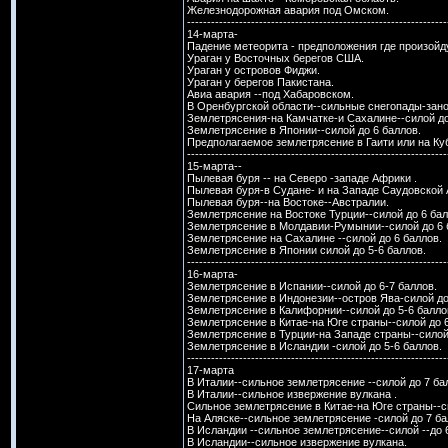
Железнодорожная авария под Омском.
-----------------------------------------------------------------
14-марта-
Падение метеорита - предположения где произойд
Ураган у Восточных берегов США.
Ураган у островов Фиджи.
Ураган у берегов Пакистана.
Авиа авария --под Хабаровском.
В Оренбургской области--сильные снегопады-зано
Землетрясения-на Камчатке-и Сахалине--силой до
Землетрясение в Японии--силой до 6 баллов.
Предполагаемое землетрясение в Гаити или на Куб
-----------------------------------------------------------------
15-марта--
Пылевая буря -- на Северо -западе Африки .
Пылевая буря-в Судане- и на Западе Саудовской 
Пылевая буря--на Востоке--Австралии.
Землетрясение на Востоке Турции--силой до 6 бал
Землетрясение в Молдавии-Румынии--силой до 6 
Землетрясение на Сахалине --силой до 6 баллов.
Землетрясение в Японии силой до 5-6 баллов.
-----------------------------------------------------------------
16-марта-
Землетрясение в Испании--силой до 6-7 баллов.
Землетрясение в Индонезии--остров Ява-силой до
Землетрясение в Калифорнии--силой до 5-6 балло
Землетрясение в Китае-на Юге страны--силой до 6
Землетрясение в Турции-на Западе страны--силой 
Землетрясение в Исландии -силой до 5-6 баллов.
-----------------------------------------------------------------
17-марта
В Италии--сильное землетрясение --силой до 7 ба
В Италии--сильное извержение вулкана .
Сильное землетрясение в Китае-на Юге страны--с
На Аляске--сильное землетрясение -силой до 7 ба
В Исландии --сильное землетрясение--силой --до 
В Исландии--сильное извержение вулкана.