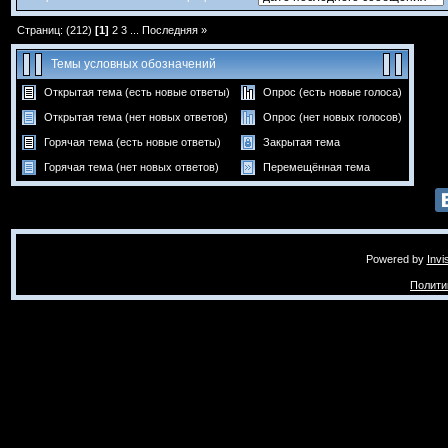
Страниц: (212)
[1]
2
3
...
Последняя »
Темы условных обозначений
Открытая тема (есть новые ответы)
Опрос (есть новые голоса)
Открытая тема (нет новых ответов)
Опрос (нет новых голосов)
Горячая тема (есть новые ответы)
Закрытая тема
Горячая тема (нет новых ответов)
Перемещённая тема
Powered by
Invi
Полити