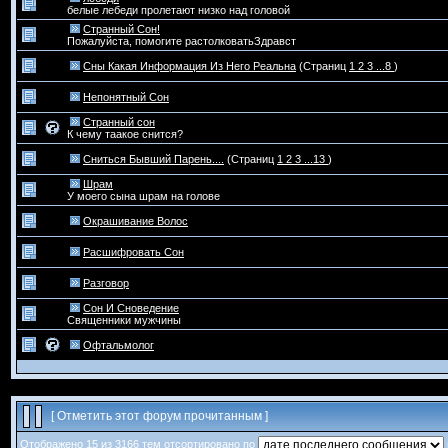
белые лебеди пролетают низко над головой
Странный Сон!
Пожалуйста, помогите растолковатьЗдравст
Сны Какая Информация Из Него Реальна
(Страниц
1
2
3
...8
)
Непонятный Сон
Странный сон
К чему таакое снится?
Сниться Бывший Парень....
(Страниц
1
2
3
...13
)
Шрам
У моего сына шрам на голове
Окрашивание Волос
Расшифровать Сон
Разговор
Сон И Сноведение
Священники мужчины
Офтальмолог
[
Отметить этот форум прочитанным
]
Отображено 15 из 3166 тем отсортировано по