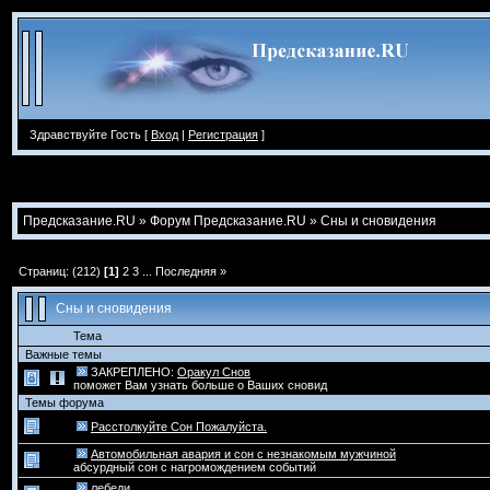
Здравствуйте Гость [
Вход
|
Регистрация
]
Предсказание.RU
»
Форум Предсказание.RU
»
Сны и сновидения
Страниц: (212)
[1]
2
3
...
Последняя »
Сны и сновидения
Тема
Важные темы
ЗАКРЕПЛЕНО:
Оракул Снов
поможет Вам узнать больше о Ваших сновид
Темы форума
Расстолкуйте Сон Пожалуйста.
Автомобильная авария и сон с незнакомым мужчиной
абсурдный сон с нагромождением событий
лебеди