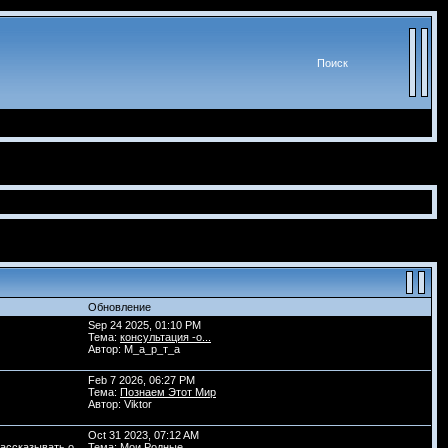
Поиск
Обновление
Sep 24 2025, 01:10 PM
Тема:
консультация -o...
Автор: М_а_р_т_а
Feb 7 2026, 06:27 PM
Тема:
Познаем Этот Мир
Автор: Viktor
Oct 31 2023, 07:12 AM
рассказывать о
Тема:
Мои Родные