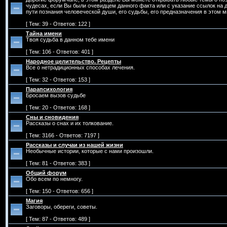
чудесах, если Вы были очевидцем данного факта или с указание ссылок на д
пути познания человеческой души, его судьбы, его предназначения в этом ми
[ Тем: 39 - Ответов: 122 ]
Тайна имени
Твоя судьба в данном тебе имени
[ Тем: 106 - Ответов: 401 ]
Народное целительство. Рецепты
Все о нетрадиционных способах лечения.
[ Тем: 32 - Ответов: 153 ]
Парапсихология
Бросаем вызов судьбе
[ Тем: 20 - Ответов: 168 ]
Сны и сновидения
Рассказы о снах и их толкование.
[ Тем: 3166 - Ответов: 7197 ]
Рассказы и случаи из нашей жизни
Необычные истории, которые с нами произошли.
[ Тем: 81 - Ответов: 383 ]
Общий форум
Обо всем по немногу.
[ Тем: 150 - Ответов: 656 ]
Магия
Заговоры, обереги, советы.
[ Тем: 87 - Ответов: 489 ]