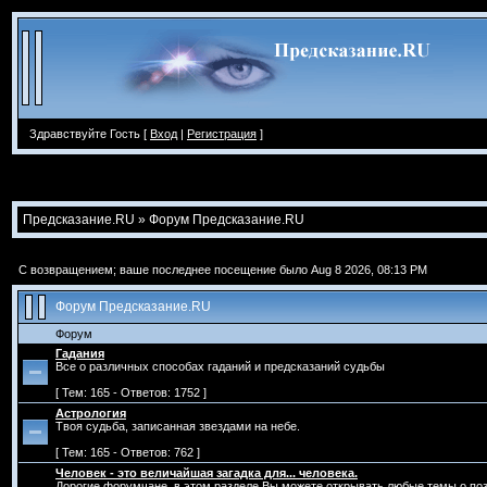
Здравствуйте Гость [
Вход
|
Регистрация
]
Предсказание.RU
» Форум Предсказание.RU
С возвращением; ваше последнее посещение было Aug 8 2026, 08:13 PM
Форум Предсказание.RU
Форум
Гадания
Все о различных способах гаданий и предсказаний судьбы
[ Тем: 165 - Ответов: 1752 ]
Астрология
Твоя судьба, записанная звездами на небе.
[ Тем: 165 - Ответов: 762 ]
Человек - это величайшая загадка для... человека.
Дорогие форумчане, в этом разделе Вы можете открывать любые темы о поз