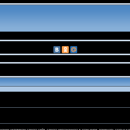
нании человеком самого себя, самого непознанного в этом мире, помещать статьи и 