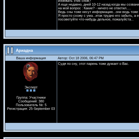
избежать этих снов?
А еще недавно, дней 10-12 назад когда мы созвани
на мой вопрос : Какие? - ничего не ответил.....
Ведь сны тоже несут информацию...они ведь тоже чт
Я просто схожу с ума...итак трудно его забыть, а е
посоветуйте что-нибудь дельное, пожалуйста...
Ариадна
Ваша информация
Автор: Oct 18 2006, 06:47 PM
Судя по сну, этот парень тоже думает о Вас.
Эксперт
Группа: Участники
Сообщений: 380
Пользователь №: 5
Регистрация: 25-September 03