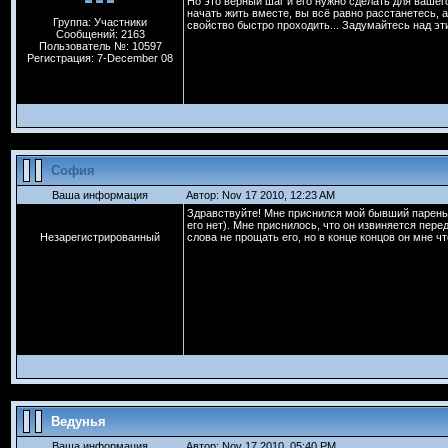
Но это верный шаг и его нужно сделать для вашего
начать жить вместе, вы всё равно расстанетесь, а 
Группа: Участники
свойство быстро проходить... Задумайтесь над эти
Сообщений: 2163
Пользователь №: 10597
Регистрация: 7-December 08
София
Ваша информация
Автор: Nov 17 2010, 12:23 AM
Здравствуйте! Мне приснился мой бывший парень. 
его нет). Мне приснилось, что он извиняется пере
Незарегистрированный
слова не прощать его, но в конце концов он мне чт
Ведунья
Ваша информация
Автор: Nov 17 2010, 05:40 PM