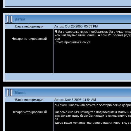
детка
Ваша информация
Автор: Oct 20 2006, 05:53 PM
Я бы с удовольствием пообщалась бы с участника
чем натянутые отношения....А сам МЧ звонит редко-
Незарегистрированный
сон
, тоже присниться ему?
Guest
Ваша информация
Автор: Nov 3 2006, 11:54 AM
вы очень навязчиво лезите в эзотерические дебри
Незарегистрированный
касаемо сна МЧ находится под влиянием мамы и о
думаю вам надо было бы наладить отношения с се
ps
здесь ваше желание, на грани с навязчивостью, ва