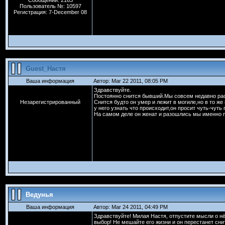
Сообщений: 2163
Пользователь №: 10597
Регистрация: 7-December 08
Guest_Настя
Ваша информация
Автор: Mar 22 2011, 08:05 PM
Здравствуйте.
Постоянно снится бывший.Мы совсем недавно ра
Незарегистрированный
Снится будто он умер и лежит в могиле,но в то ж
у него узнать что происходит,он просит чуть-чуть
На самом деле он женат и разошлись мы именно п
Ведунья
Ваша информация
Автор: Mar 24 2011, 04:49 PM
Здравствуйте! Милая Настя, отпустите мысли о нё
выбор! Не мешайте его жизни и он перестанет снить