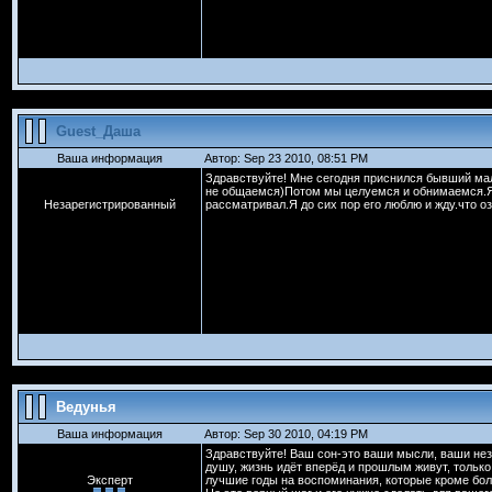
Guest_Даша
Ваша информация
Автор: Sep 23 2010, 08:51 PM
Здравствуйте! Мне сегодня приснился бывший ма
не общаемся)Потом мы целуемся и обнимаемся.Я ч
Незарегистрированный
рассматривал.Я до сих пор его люблю и жду.что о
Ведунья
Ваша информация
Автор: Sep 30 2010, 04:19 PM
Здравствуйте! Ваш сон-это ваши мысли, ваши неза
душу, жизнь идёт вперёд и прошлым живут, только
Эксперт
лучшие годы на воспоминания, которые кроме боле