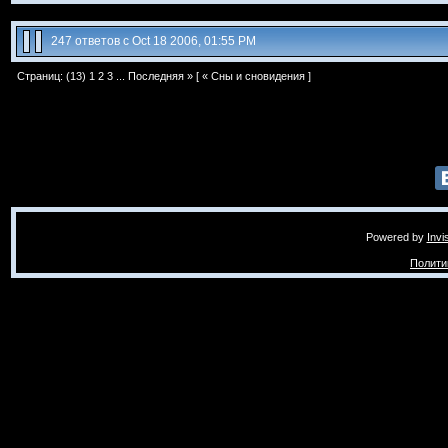
247 ответов с Oct 18 2006, 01:55 PM
Страниц: (13)
1
2
3
...
Последняя »
[ «
Сны и сновидения
]
Powered by
Invi
Полити