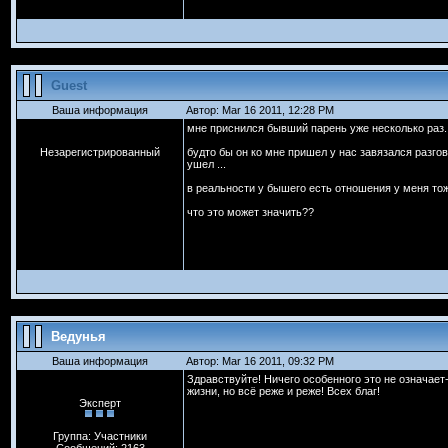
Guest
Ваша информация
Автор: Mar 16 2011, 12:28 PM
мне приснился бывший парень уже несколько раз.
Незарегистрированный
будто бы он ко мне пришел у нас завязался разгово
ушел ...
в реальности у бышего есть отношения у меня то
что это может значить??
Ведунья
Ваша информация
Автор: Mar 16 2011, 09:32 PM
Здравствуйте! Ничего особенного это не означает
жизни, но всё реже и реже! Всех благ!
Эксперт
Группа: Участники