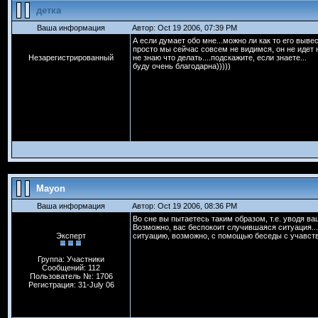
детка
Ваша информация
Автор: Oct 19 2006, 07:39 PM
А если думает обо мне...можно ли как то его выве
просто мы сейчас совсем не видимся, он не идет на
Незарегистрированный
не знаю что делать....подскажите, если знаете...
буду очень благодарна)))))
Mayon
Ваша информация
Автор: Oct 19 2006, 08:36 PM
Во сне вы пытаетесь таким образом, т.е. уводя в
Возможно, вас беспокоит случившаяся ситуация..
Эксперт
ситуацию, возможно, с помощью беседы с учавст
Группа: Участники
Сообщений: 112
Пользователь №: 1706
Регистрация: 31-July 06