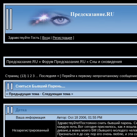
Здравствуйте Гость [
Вход
|
Регистрация
]
Предсказание.RU
»
Форум Предсказание.RU
»
Сны и сновидения
Страниц: (13)
1
2
3
...
Последняя »
[
Перейти к первому непрочитанному сообщени
Сниться Бывший Парень....
«
Предыдущая тема
-
Следующая тема
»
Детка
Ваша информация
Автор: Oct 18 2006, 01:55 PM
Здравствуйте!Постоянно снить бывший парень. Сей
каждую ночь.Вот сегодня приснилось, как я вошла 
Незарегистрированный
диване,а мама моего БМ (бывшего молодого челове
Признаться-я до сих пор его очень люблю, и эти с