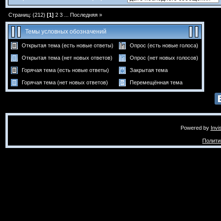
Страниц: (212)
[1]
2
3
...
Последняя »
Темы условных обозначений
Открытая тема (есть новые ответы)
Опрос (есть новые голоса)
Открытая тема (нет новых ответов)
Опрос (нет новых голосов)
Горячая тема (есть новые ответы)
Закрытая тема
Горячая тема (нет новых ответов)
Перемещённая тема
Powered by
Invi
Полити