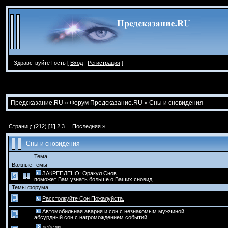
Здравствуйте Гость [
Вход
|
Регистрация
]
Предсказание.RU
»
Форум Предсказание.RU
»
Сны и сновидения
Страниц: (212)
[1]
2
3
...
Последняя »
Сны и сновидения
Тема
Важные темы
ЗАКРЕПЛЕНО:
Оракул Снов
поможет Вам узнать больше о Ваших сновид
Темы форума
Расстолкуйте Сон Пожалуйста.
Автомобильная авария и сон с незнакомым мужчиной
абсурдный сон с нагромождением событий
лебеди