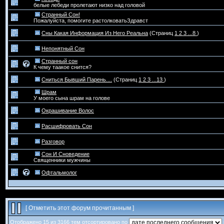
белые лебеди пролетают низко над головой
Странный Сон!
Пожалуйста, помогите растолковатьЗдравст
Сны Какая Информация Из Него Реальна
(Страниц
1
2
3
...8
)
Непонятный Сон
Странный сон
К чему таакое снится?
Сниться Бывший Парень....
(Страниц
1
2
3
...13
)
Шрам
У моего сына шрам на голове
Окрашивание Волос
Расшифровать Сон
Разговор
Сон И Сноведение
Священники мужчины
Офтальмолог
[
Отметить этот форум прочитанным
]
Отображено 15 из 3166 тем отсортировано по