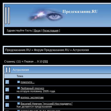
Здравствуйте Гость [
Вход
|
Регистрация
]
Предсказание.RU
»
Форум Предсказание.RU
»
Астрология
Страниц: (11)
« Первая
...
9
10
[11]
Астрология
Тема
помогите...
Любовный прогноз
на вторую половину 2005 года
вопрос экспертам
Василий Немчин "русский Нострадамус"
Как делаются предсказания