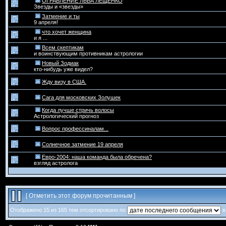
ОГРАБЛЕНИЕ ЛЬВА ЛЕЩЕНКО
Звезды и «звезды»
Затмение и ты
9 апреля!
что хочет женщина
и я ...
Всем скептикам
и воинствующим противникам астрологии
Новый Зодиак
кто-нибудь уже видел?
Жду визу в США.
Сага для московских Золушек
Когда лучше стричь волосы
Астрологический прогноз
Вопрос профессиналам...
Солнечное затмение 19 апреля
Евро-2004: наша команда была обречена?
взгляд астролога
[
Отметить этот форум прочитанным
]
Отображено 15 из 165 тем отсортировано по