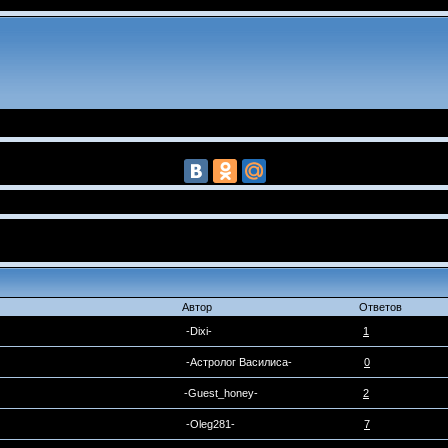
Автор
Ответов
-Dixi-
1
-Астролог Василиса-
0
-Guest_honey-
2
-Oleg281-
7