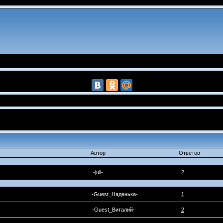
Автор
Ответов
-juli-
2
-Guest_Наденька-
1
-Guest_Виталий-
2