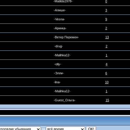
-Matilda1978-
0
-Алише-
3
-Vesna-
9
-Аринка-
2
-Ветер Перемен-
13
-drug-
2
-Malihka12-
1
-olly-
4
-Элли-
6
-lina-
10
-Malihka12-
1
-Guest_Ольга-
15
за