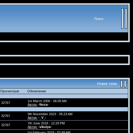
Поиск
Новая тема
Просмотров
Обновление
1st March 2006 - 06:05 AM
32767
Автор:
-Noza-
9th November 2023 - 05:23 AM
32767
Автор:
-_V_-
7th June 2018 - 12:29 PM
32767
Автор:
-vikulya-
1st February 2018 - 02:49 AM