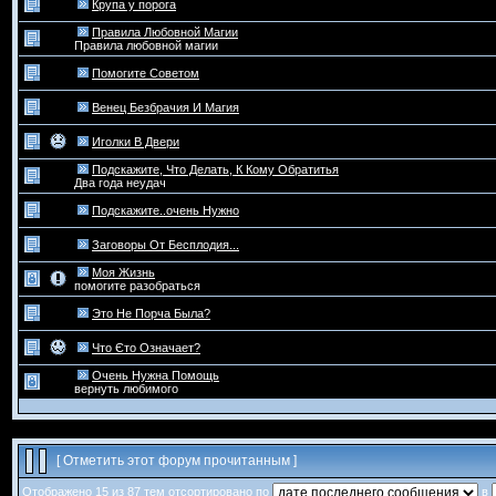
Крупа у порога
Правила Любовной Магии
Правила любовной магии
Помогите Советом
Венец Безбрачия И Магия
Иголки В Двери
Подскажите, Что Делать, К Кому Обратитья
Два года неудач
Подскажите..очень Нужно
Заговоры От Бесплодия...
Моя Жизнь
помогите разобраться
Это Не Порча Была?
Что Єто Означает?
Очень Нужна Помощь
вернуть любимого
[
Отметить этот форум прочитанным
]
Отображено 15 из 87 тем отсортировано по
в