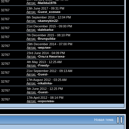
32767
Автор:
-Matilda1978-
13th June 2017 - 09:31 PM
32767
Автор:
-Guest_ксения-
8th September 2016 - 12:04 PM
32767
Автор:
-skameykin22-
21st December 2015 - 09:00 PM
32767
Автор:
-dalebarba-
7th December 2015 - 08:10 PM
32767
Автор:
-Brunguilda-
29th December 2014 - 07:00 PM
32767
Автор:
-мерлин-
23rd June 2014 - 04:09 PM
32767
Автор:
-Ольга Никитина-
4th May 2013 - 12:25 AM
32767
Автор:
-Freedy-
21st September 2012 - 09:13 AM
32767
Автор:
-Guest-
17th August 2012 - 03:25 AM
32767
Автор:
-nikalinka-
5th June 2012 - 12:25 PM
32767
Автор:
-Guest-
17th April 2012 - 08:14 PM
32767
Автор:
-королева-
Новая тема