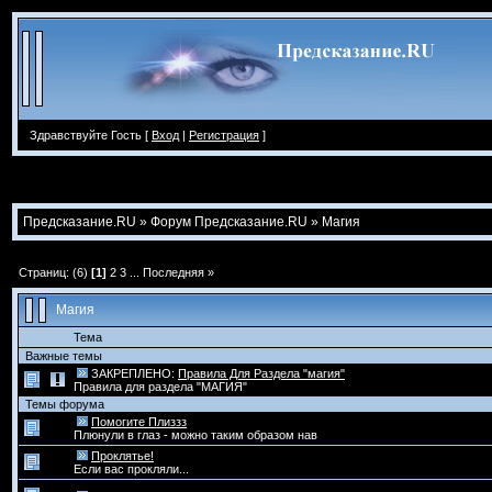
Здравствуйте Гость [
Вход
|
Регистрация
]
Предсказание.RU
»
Форум Предсказание.RU
»
Магия
Страниц: (6)
[1]
2
3
...
Последняя »
Магия
Тема
Важные темы
ЗАКРЕПЛЕНО:
Правила Для Раздела "магия"
Правила для раздела "МАГИЯ"
Темы форума
Помогите Плиззз
Плюнули в глаз - можно таким образом нав
Проклятье!
Если вас прокляли...