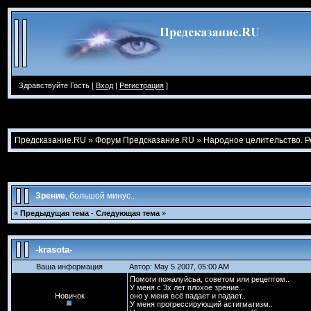
Здравствуйте Гость [
Вход
|
Регистрация
]
Предсказание.RU
»
Форум Предсказание.RU
»
Народное целительство. 
Зрение
, большой минус..
«
Предыдущая тема
-
Следующая тема
»
-krasota-
Ваша информация
Автор: May 5 2007, 05:00 AM
Помоги пожалуйсьа, советом или рецептом..
У меня с 3х лет плохое зрение...
Новичок
оно у меня всё падает и падает..
У меня прогрессирующий астигматизм..