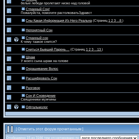
белые лебеди пролетают низко над головой
Странный Сон!
Пожалуйста, помогите растолковатьЗдравст
Сны Какая Информация Из Него Реальна
(Страниц
1
2
3
...8
)
Непонятный Сон
Странный сон
К чему таакое снится?
Сниться Бывший Парень....
(Страниц
1
2
3
...13
)
Шрам
У моего сына шрам на голове
Окрашивание Волос
Расшифровать Сон
Разговор
Сон И Сноведение
Священники мужчины
Офтальмолог
[
Отметить этот форум прочитанным
]
Отображено 15 из 3166 тем отсортировано по