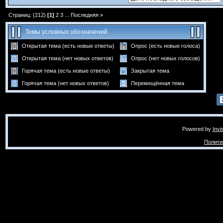
Страниц: (212)
[1]
2
3
...
Последняя »
Темы условных обозначений
Открытая тема (есть новые ответы)
Опрос (есть новые голоса)
Открытая тема (нет новых ответов)
Опрос (нет новых голосов)
Горячая тема (есть новые ответы)
Закрытая тема
Горячая тема (нет новых ответов)
Перемещённая тема
Powered by
Invi
Полити