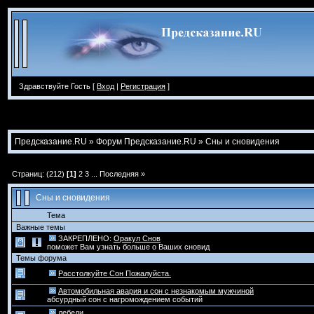
Здравствуйте Гость [
Вход
|
Регистрация
]
Предсказание.RU
»
Форум Предсказание.RU
»
Сны и сновидения
Страниц: (212)
[1]
2
3
...
Последняя »
Сны и сновидения
Тема
Важные темы
ЗАКРЕПЛЕНО:
Оракул Снов
поможет Вам узнать больше о Ваших сновид
Темы форума
Расстолкуйте Сон Пожалуйста.
Автомобильная авария и сон с незнакомым мужчиной
абсурдный сон с нагромождением событий
лебеди