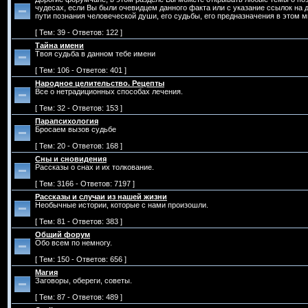
чудесах, если Вы были очевидцем данного факта или с указание ссылок на д
пути познания человеческой души, его судьбы, его предназначения в этом ми
[ Тем: 39 - Ответов: 122 ]
Тайна имени
Твоя судьба в данном тебе имени
[ Тем: 106 - Ответов: 401 ]
Народное целительство. Рецепты
Все о нетрадиционных способах лечения.
[ Тем: 32 - Ответов: 153 ]
Парапсихология
Бросаем вызов судьбе
[ Тем: 20 - Ответов: 168 ]
Сны и сновидения
Рассказы о снах и их толкование.
[ Тем: 3166 - Ответов: 7197 ]
Рассказы и случаи из нашей жизни
Необычные истории, которые с нами произошли.
[ Тем: 81 - Ответов: 383 ]
Общий форум
Обо всем по немногу.
[ Тем: 150 - Ответов: 656 ]
Магия
Заговоры, обереги, советы.
[ Тем: 87 - Ответов: 489 ]