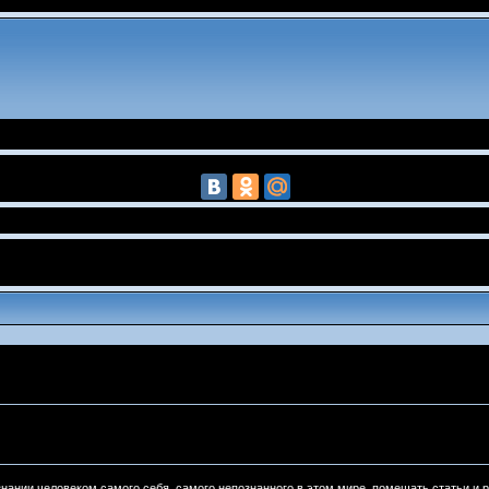
нании человеком самого себя, самого непознанного в этом мире, помещать статьи и 