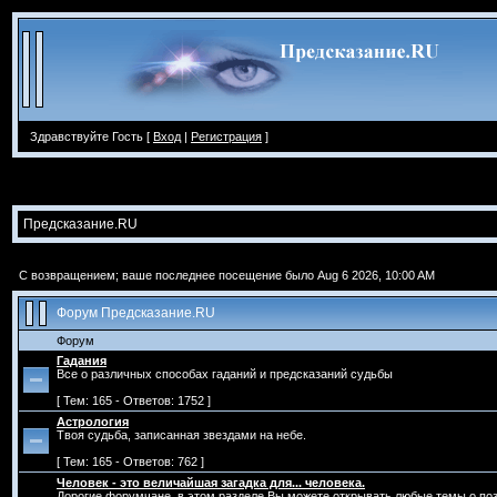
Здравствуйте Гость [
Вход
|
Регистрация
]
Предсказание.RU
С возвращением; ваше последнее посещение было Aug 6 2026, 10:00 AM
Форум Предсказание.RU
Форум
Гадания
Все о различных способах гаданий и предсказаний судьбы
[ Тем: 165 - Ответов: 1752 ]
Астрология
Твоя судьба, записанная звездами на небе.
[ Тем: 165 - Ответов: 762 ]
Человек - это величайшая загадка для... человека.
Дорогие форумчане, в этом разделе Вы можете открывать любые темы о поз