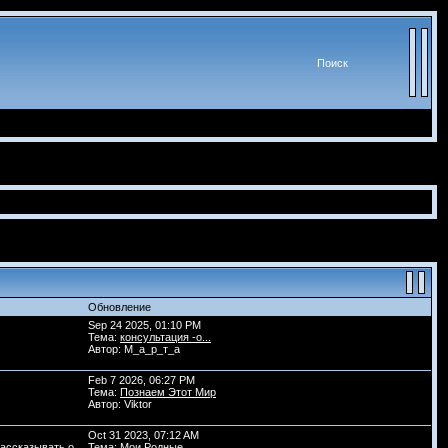
Поиск
Обновление
Sep 24 2025, 01:10 PM
Тема:
консультация -o...
Автор: М_а_р_т_а
Feb 7 2026, 06:27 PM
Тема:
Познаем Этот Мир
Автор: Viktor
Oct 31 2023, 07:12 AM
рассказывать о
Тема:
Мои Родные