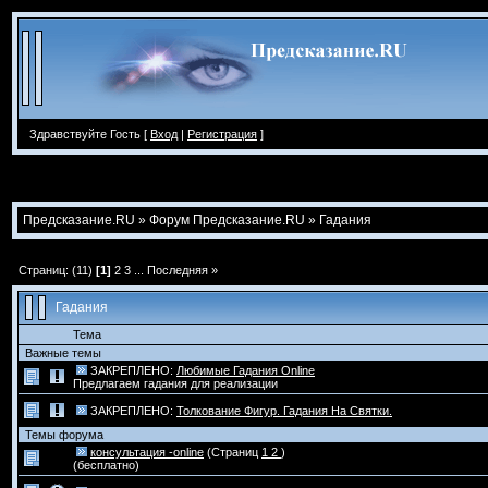
Здравствуйте Гость [
Вход
|
Регистрация
]
Предсказание.RU
»
Форум Предсказание.RU
»
Гадания
Страниц: (11)
[1]
2
3
...
Последняя »
Гадания
Тема
Важные темы
ЗАКРЕПЛЕНО:
Любимые Гадания Online
Предлагаем гадания для реализации
ЗАКРЕПЛЕНО:
Толкование Фигур. Гадания На Святки.
Темы форума
консультация -online
(Страниц
1
2
)
(бесплатно)