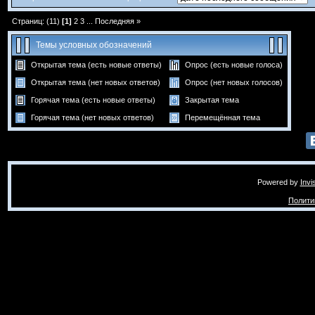
Страниц: (11)
[1]
2
3
...
Последняя »
Темы условных обозначений
Открытая тема (есть новые ответы)
Опрос (есть новые голоса)
Открытая тема (нет новых ответов)
Опрос (нет новых голосов)
Горячая тема (есть новые ответы)
Закрытая тема
Горячая тема (нет новых ответов)
Перемещённая тема
Powered by
Invi
Полити