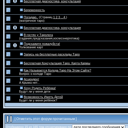
Бесплатная диагностика, консультация
Беременность
Погадаю..
(Страниц
1
2
3
...4
)
(матричное таро)
Бесплатная диагностика, консультация
В гостях у Таролога
(гадания,предсказания,космоэнергетика)
Подскажите пожалуйста!
Толкование карт
Запись на бесплатные расклады Таро
Бесплатная Консультация Таро. Карта Кармы
Как Называется Колода Таро На Этом Сайте?
Вопрос о колоде Таро
Асцендент
А Крыма нет...
Хочу Родить Ребёнка!
Будут ли у меня дети
Возможность Иметь Детей
Будет ли у меня ребёнок?
[
Отметить этот форум прочитанным
]
Отображено 15 из 165 тем отсортировано по