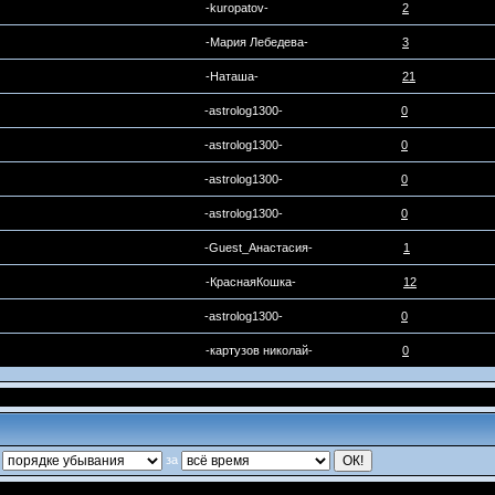
-kuropatov-
2
-Мария Лебедева-
3
-Наташа-
21
-astrolog1300-
0
-astrolog1300-
0
-astrolog1300-
0
-astrolog1300-
0
-Guest_Анастасия-
1
-КраснаяКошка-
12
-astrolog1300-
0
-картузов николай-
0
в
за