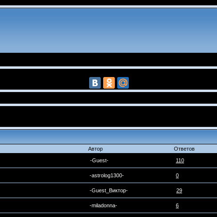
Автор
Ответов
-Guest-
110
-astrolog1300-
0
-Guest_Виктор-
29
-miladonna-
6