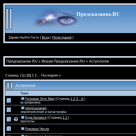
Здравствуйте Гость [
Вход
|
Регистрация
]
Предсказание.RU
»
Форум Предсказание.RU
»
Астрология
Страниц: (11)
[1]
2
3
...
Последняя »
Астрология
Тема
Познаем Этот Мир
(Страниц
1
2
3
...6
)
астрофизика
предсказания
землетрясения и катастрофы
Куда Катимся
(Страниц
1
2
)
прогнозы
Роковые Числа