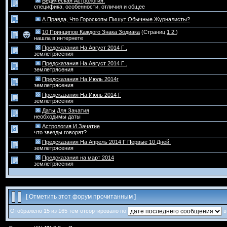
Ведическая Астрология.
специфика, особенности, отличия и общее
А Правда, Что Гороскопы Пишут Обычные Журналисты?
10 Принципов Каждого Знака Зодиака
(Страниц
1
2
)
нашла в интернете
Предсказания На Август 2014 Г .
землетрясения
Предсказания На Август 2014 Г .
землетрясения
Предсказания На Июль 2014г
землетрясения
Предсказания На Июнь 2014 Г
землетрясения
Даты Для Зачатия
необходимы даты
Астрология И Зачатие
что звезды говорят?
Предсказания На Апрель 2014 Г Первые 10 Дней.
землетрясения
Предсказания на март 2014
землетрясения
[
Отметить этот форум прочитанным
]
Отображено 15 из 165 тем отсортировано по