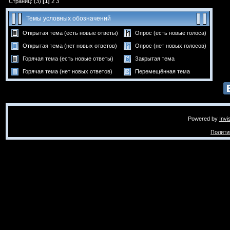
Страниц: (3)
[1]
2
3
Темы условных обозначений
Открытая тема (есть новые ответы)
Опрос (есть новые голоса)
Открытая тема (нет новых ответов)
Опрос (нет новых голосов)
Горячая тема (есть новые ответы)
Закрытая тема
Горячая тема (нет новых ответов)
Перемещённая тема
Powered by
Invi
Полити