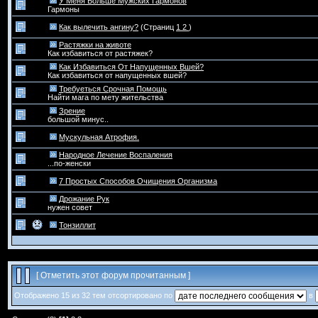
У Меня Больше Мужских Гармонов
Гармоны
Как вылечить ангину?
(Страниц
1
2
)
Растяжки на животе
Как избавиться от растяжек?
Как Избавиться От Напущенных Вшей?
Как избавиться от напущенных вшей?
Требуеться Срочная Помощь
Найти мага по мету жительства
Зрение
большой минус..
Мускульная Атрофия.
Народное Лечение Воспаления
...по-женски
7 Простых Способов Очищения Организма
Дрожание Рук
нужен совет
Тонзиллит
[
Отметить этот форум прочитанным
]
Отображено 15 из 32 тем отсортировано по
в