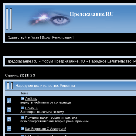
Здравствуйте Гость [
Вход
|
Регистрация
]
Предсказание.RU
»
Форум Предсказание.RU
»
Народное целительство. 
Страниц: (3)
[1]
2
3
Народное целительство. Рецепты
Тема
Любовь
вернуть любимого от соперницы
Помощь
Заговоры: вылечила экзему
Причины рака- теория и практика
психоэнергетическая теория рака- причины
Как Бороться С Аллергией