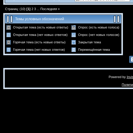
Страниц: (10)
[1]
2
3
...
Последняя »
Темы условных обозначений
Открытая тема (есть новые ответы)
Опрос (есть новые голоса)
Открытая тема (нет новых ответов)
Опрос (нет новых голосов)
Горячая тема (есть новые ответы)
Закрытая тема
Горячая тема (нет новых ответов)
Перемещённая тема
Powered by
Invi
Полити