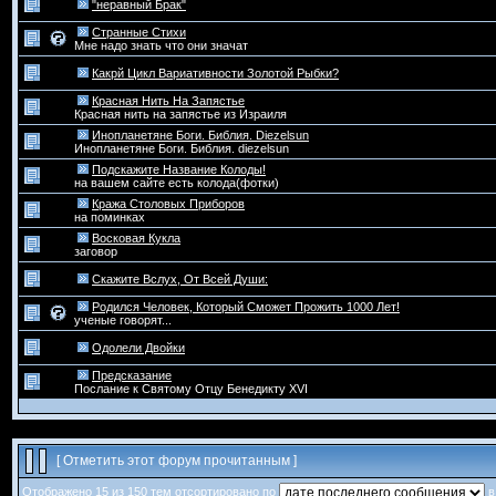
"неравный Брак"
Странные Стихи
Мне надо знать что они значат
Какрй Цикл Вариативности Золотой Рыбки?
Красная Нить На Запястье
Красная нить на запястье из Израиля
Инопланетяне Боги. Библия. Diezelsun
Инопланетяне Боги. Библия. diezelsun
Подскажите Название Колоды!
на вашем сайте есть колода(фотки)
Кража Столовых Приборов
на поминках
Восковая Кукла
заговор
Скажите Вслух, От Всей Души:
Родился Человек, Который Сможет Прожить 1000 Лет!
ученые говорят...
Одолели Двойки
Предсказание
Послание к Святому Отцу Бенедикту XVI
[
Отметить этот форум прочитанным
]
Отображено 15 из 150 тем отсортировано по