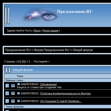
Здравствуйте Гость [
Вход
|
Регистрация
]
Предсказание.RU
»
Форум Предсказание.RU
»
Общий форум
Страниц: (10)
[1]
2
3
...
Последняя »
Общий форум
Тема
Важные темы
ЗАКРЕПЛЕНО:
Объявление!
Защита от спама при создании тем
ЗАКРЕПЛЕНО:
Политика Конфиденциальности Форума
ЗАКРЕПЛЕНО:
Об Указании E-mail В Профиле...
Темы форума