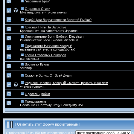
"неравный Брак"
Странные Стихи
Мне надо знать что они значат
Какрй Цикл Вариативности Золотой Рыбки?
Красная Нить На Запястье
Красная нить на запястье из Израиля
Инопланетяне Боги. Библия. Diezelsun
Инопланетяне Боги. Библия. diezelsun
Подскажите Название Колоды!
на вашем сайте есть колода(фотки)
Кража Столовых Приборов
на поминках
Восковая Кукла
заговор
Скажите Вслух, От Всей Души:
Родился Человек, Который Сможет Прожить 1000 Лет!
ученые говорят...
Одолели Двойки
Предсказание
Послание к Святому Отцу Бенедикту XVI
[
Отметить этот форум прочитанным
]
Отображено 15 из 150 тем отсортировано по