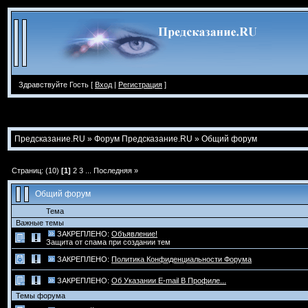
Здравствуйте Гость [
Вход
|
Регистрация
]
Предсказание.RU
»
Форум Предсказание.RU
»
Общий форум
Страниц: (10)
[1]
2
3
...
Последняя »
Общий форум
Тема
Важные темы
ЗАКРЕПЛЕНО:
Объявление!
Защита от спама при создании тем
ЗАКРЕПЛЕНО:
Политика Конфиденциальности Форума
ЗАКРЕПЛЕНО:
Об Указании E-mail В Профиле...
Темы форума