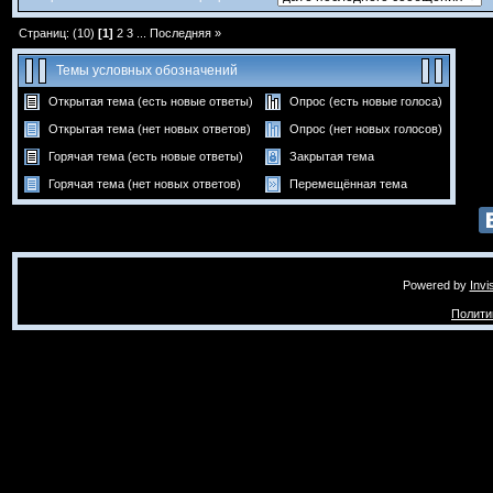
Страниц: (10)
[1]
2
3
...
Последняя »
Темы условных обозначений
Открытая тема (есть новые ответы)
Опрос (есть новые голоса)
Открытая тема (нет новых ответов)
Опрос (нет новых голосов)
Горячая тема (есть новые ответы)
Закрытая тема
Горячая тема (нет новых ответов)
Перемещённая тема
Powered by
Invi
Полити