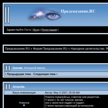
Здравствуйте Гость [
Вход
|
Регистрация
]
Предсказание.RU
»
Форум Предсказание.RU
»
Народное целительство. 
Зрение
, большой минус..
«
Предыдущая тема
-
Следующая тема
»
-krasota-
Ваша информация
Автор: May 5 2007, 05:00 AM
Помоги пожалуйсьа, советом или рецептом..
У меня с 3х лет плохое зрение...
Новичок
оно у меня всё падает и падает..
У меня прогрессирующий астигматизм..