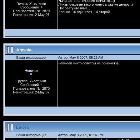
Начинается отслоение сетчатки...((
Группа: Участники
Линзы очковые такого минуса уже не делают..((
Сообщений: 4
Посоветуйте плиз...
Пользователь №: 2870
Зрение -16 один глаз -14 второй
Регистрация: 2-May 07
-krasota-
Ваша информация
Автор: May 6 2007, 08:26 AM
неужели никто советом не поможет?((
Новичок
Группа: Участники
Сообщений: 4
Пользователь №: 2870
Регистрация: 2-May 07
Енюта
Ваша информация
Автор: May 3 2009, 01:07 PM