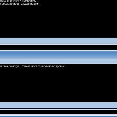
рака или ключ к прозрению".
е реально восстанавливается.
чи вам помогут. Сейчас восстанавливают зрение!