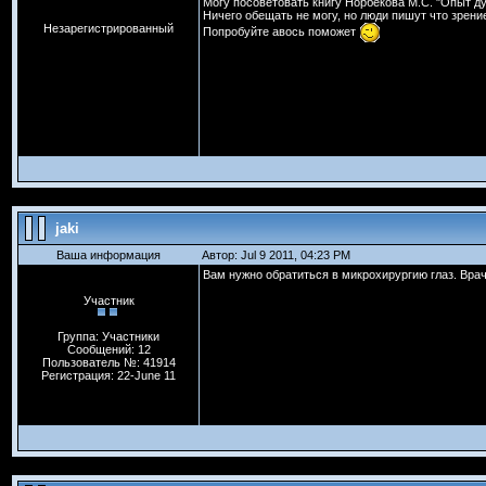
Могу посоветовать книгу Норбекова М.С. "Опыт ду
Ничего обещать не могу, но люди пишут что зрени
Незарегистрированный
Попробуйте авось поможет
jaki
Ваша информация
Автор: Jul 9 2011, 04:23 PM
Вам нужно обратиться в микрохирургию глаз. Вра
Участник
Группа: Участники
Сообщений: 12
Пользователь №: 41914
Регистрация: 22-June 11