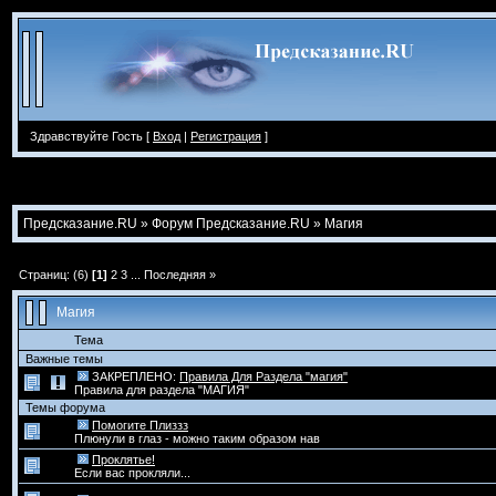
Здравствуйте Гость [
Вход
|
Регистрация
]
Предсказание.RU
»
Форум Предсказание.RU
»
Магия
Страниц: (6)
[1]
2
3
...
Последняя »
Магия
Тема
Важные темы
ЗАКРЕПЛЕНО:
Правила Для Раздела "магия"
Правила для раздела "МАГИЯ"
Темы форума
Помогите Плиззз
Плюнули в глаз - можно таким образом нав
Проклятье!
Если вас прокляли...