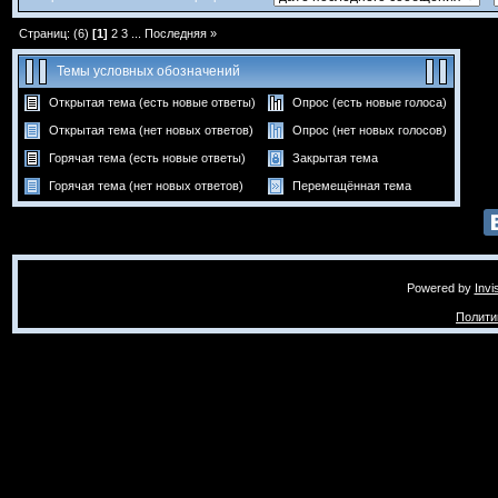
Страниц: (6)
[1]
2
3
...
Последняя »
Темы условных обозначений
Открытая тема (есть новые ответы)
Опрос (есть новые голоса)
Открытая тема (нет новых ответов)
Опрос (нет новых голосов)
Горячая тема (есть новые ответы)
Закрытая тема
Горячая тема (нет новых ответов)
Перемещённая тема
Powered by
Invi
Полити