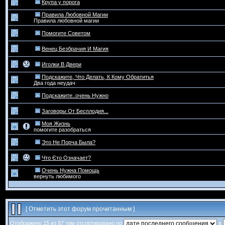
Крупа у порога
Правила Любовной Магии
Правила любовной магии
Помогите Советом
Венец Безбрачия И Магия
Иголки В Двери
Подскажите, Что Делать, К Кому Обратитья
Два года неудач
Подскажите..очень Нужно
Заговоры От Бесплодия...
Моя Жизнь
помогите разобраться
Это Не Порча Была?
Что Єто Означает?
Очень Нужна Помощь
вернуть любимого
[
Отметить этот форум прочитанным
]
Отображено 15 из 87 тем отсортировано по
в