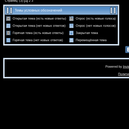
Страниц: (3)
[1]
2
3
Темы условных обозначений
Открытая тема (есть новые ответы)
Опрос (есть новые голоса)
Открытая тема (нет новых ответов)
Опрос (нет новых голосов)
Горячая тема (есть новые ответы)
Закрытая тема
Горячая тема (нет новых ответов)
Перемещённая тема
Powered by
Invi
Полити