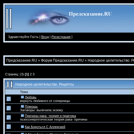
Здравствуйте Гость [
Вход
|
Регистрация
]
Предсказание.RU
»
Форум Предсказание.RU
»
Народное целительство. 
Страниц: (3)
[1]
2
3
Народное целительство. Рецепты
Тема
Любовь
вернуть любимого от соперницы
Помощь
Заговоры: вылечила экзему
Причины рака- теория и практика
психоэнергетическая теория рака- причины
Как Бороться С Аллергией