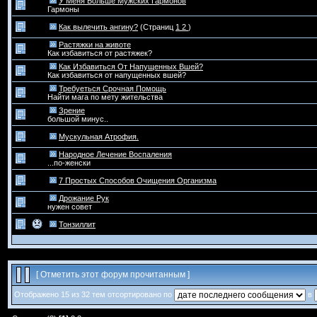
У Меня Больше Мужских Гармонов
Гармоны
Как вылечить ангину?
(Страниц
1
2
)
Растяжки на животе
Как избавиться от растяжек?
Как Избавиться От Напущенных Вшей?
Как избавиться от напущенных вшей?
Требуеться Срочная Помощь
Найти мага по мету жительства
Зрение
большой минус..
Мускульная Атрофия.
Народное Лечение Воспаления
...по-женски
7 Простых Способов Очищения Организма
Дрожание Рук
нужен совет
Тонзиллит
[
Отметить этот форум прочитанным
]
Отображено 15 из 32 тем отсортировано по
в