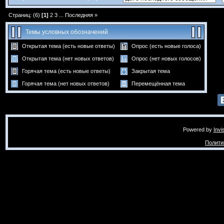
Страниц: (6)
[1]
2
3
...
Последняя »
Темы условных обозначений
Открытая тема (есть новые ответы)
Опрос (есть новые голоса)
Открытая тема (нет новых ответов)
Опрос (нет новых голосов)
Горячая тема (есть новые ответы)
Закрытая тема
Горячая тема (нет новых ответов)
Перемещённая тема
Powered by
Invi
Полити