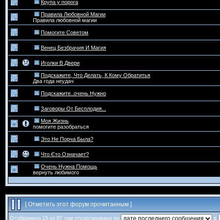
Крупа у порога
Правила Любовной Магии
Правила любовной магии
Помогите Советом
Венец Безбрачия И Магия
Иголки В Двери
Подскажите, Что Делать, К Кому Обратитья
Два года неудач
Подскажите..очень Нужно
Заговоры От Бесплодия...
Моя Жизнь
помогите разобраться
Это Не Порча Была?
Что Єто Означает?
Очень Нужна Помощь
вернуть любимого
[
Отметить этот форум прочитанным
]
Отображено 15 из 87 тем отсортировано по
в