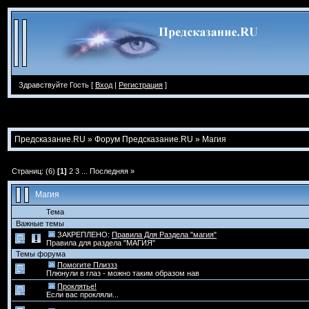
Здравствуйте Гость [
Вход
|
Регистрация
]
Предсказание.RU
»
Форум Предсказание.RU
»
Магия
Страниц: (6)
[1]
2
3
...
Последняя »
Магия
Тема
Важные темы
ЗАКРЕПЛЕНО:
Правила Для Раздела "магия"
Правила для раздела "МАГИЯ"
Темы форума
Помогите Плиззз
Плюнули в глаз - можно таким образом нав
Проклятье!
Если вас прокляли...