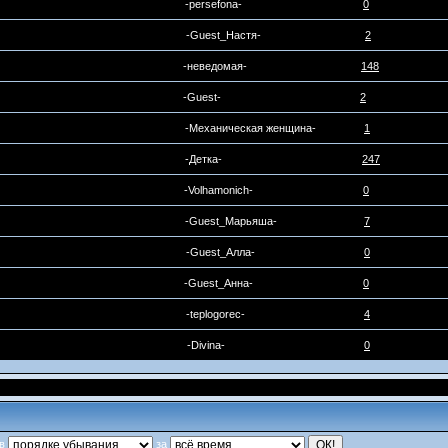
-persefona-
0
-Guest_Настя-
2
-неведомая-
148
-Guest-
2
-Механическая женщина-
1
-Детка-
247
-Volhamonich-
0
-Guest_Марьяша-
7
-Guest_Алла-
0
-Guest_Анна-
0
-teplogorec-
4
-Divina-
0
в
за