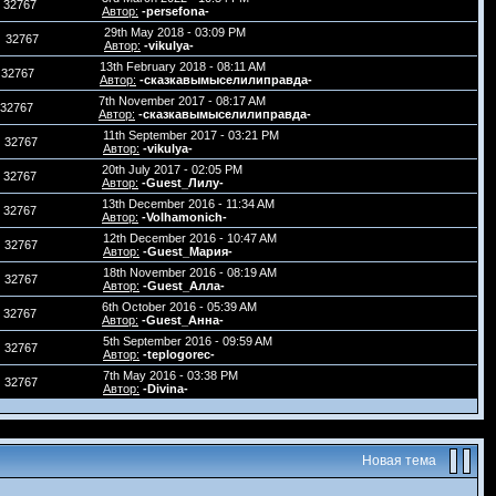
32767
Автор:
-persefona-
29th May 2018 - 03:09 PM
32767
Автор:
-vikulya-
13th February 2018 - 08:11 AM
32767
Автор:
-сказкавымыселилиправда-
7th November 2017 - 08:17 AM
32767
Автор:
-сказкавымыселилиправда-
11th September 2017 - 03:21 PM
32767
Автор:
-vikulya-
20th July 2017 - 02:05 PM
32767
Автор:
-Guest_Лилу-
13th December 2016 - 11:34 AM
32767
Автор:
-Volhamonich-
12th December 2016 - 10:47 AM
32767
Автор:
-Guest_Мария-
18th November 2016 - 08:19 AM
32767
Автор:
-Guest_Алла-
6th October 2016 - 05:39 AM
32767
Автор:
-Guest_Анна-
5th September 2016 - 09:59 AM
32767
Автор:
-teplogorec-
7th May 2016 - 03:38 PM
32767
Автор:
-Divina-
Новая тема