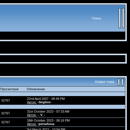
Поиск
Новая тема
Просмотров
Обновление
22nd April 2007 - 08:49 PM
32767
Автор:
-Sirglinn-
31st October 2023 - 07:33 AM
32767
Автор:
-_V_-
18th October 2023 - 06:16 PM
32767
Автор:
-persefona-
3rd March 2022 - 10:54 PM