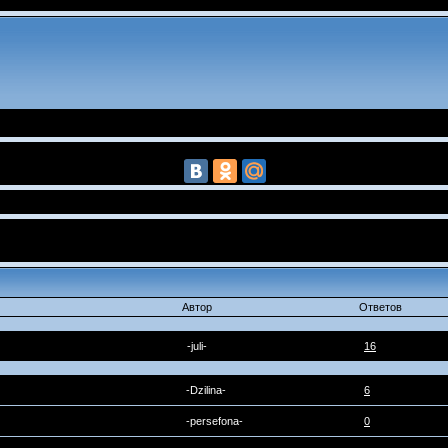
Автор
Ответов
-juli-
16
-Dzilina-
6
-persefona-
0