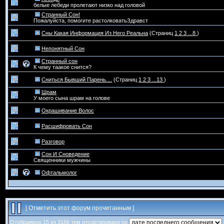
белые лебеди пролетают низко над головой
Странный Сон!
Пожалуйста, помогите растолковатьЗдравст
Сны Какая Информация Из Него Реальна
(Страниц
1
2
3
...8
)
Непонятный Сон
Странный сон
К чему таакое снится?
Сниться Бывший Парень....
(Страниц
1
2
3
...13
)
Шрам
У моего сына шрам на голове
Окрашивание Волос
Расшифровать Сон
Разговор
Сон И Сноведение
Священники мужчины
Офтальмолог
[
Отметить этот форум прочитанным
]
Отображено 15 из 3166 тем отсортировано по