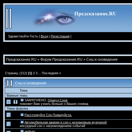
Здравствуйте Гость [
Вход
|
Регистрация
]
Предсказание.RU
»
Форум Предсказание.RU
»
Сны и сновидения
Страниц: (212)
[1]
2
3
...
Последняя »
Сны и сновидения
Тема
Важные темы
ЗАКРЕПЛЕНО:
Оракул Снов
поможет Вам узнать больше о Ваших сновид
Темы форума
Расстолкуйте Сон Пожалуйста.
Автомобильная авария и сон с незнакомым мужчиной
абсурдный сон с нагромождением событий
лебеди