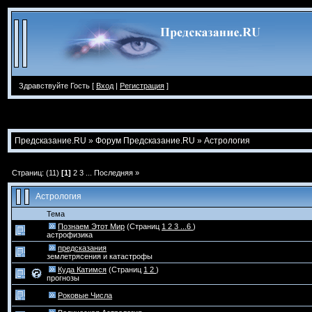
Здравствуйте Гость [
Вход
|
Регистрация
]
Предсказание.RU
»
Форум Предсказание.RU
»
Астрология
Страниц: (11)
[1]
2
3
...
Последняя »
Астрология
Тема
Познаем Этот Мир
(Страниц
1
2
3
...6
)
астрофизика
предсказания
землетрясения и катастрофы
Куда Катимся
(Страниц
1
2
)
прогнозы
Роковые Числа