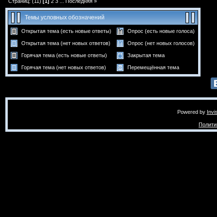
Страниц: (11)
[1]
2
3
...
Последняя »
Темы условных обозначений
Открытая тема (есть новые ответы)
Опрос (есть новые голоса)
Открытая тема (нет новых ответов)
Опрос (нет новых голосов)
Горячая тема (есть новые ответы)
Закрытая тема
Горячая тема (нет новых ответов)
Перемещённая тема
Powered by
Invi
Полити