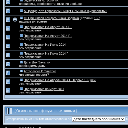
Ведическая Астрология.
специфика, особенности, отличия и общее
А Правда, Что Гороскопы Пишут Обычные Журналисты?
10 Принципов Каждого Знака Зодиака
(Страниц
1
2
)
нашла в интернете
Предсказания На Август 2014 Г .
землетрясения
Предсказания На Август 2014 Г .
землетрясения
Предсказания На Июль 2014г
землетрясения
Предсказания На Июнь 2014 Г
землетрясения
Даты Для Зачатия
необходимы даты
Астрология И Зачатие
что звезды говорят?
Предсказания На Апрель 2014 Г Первые 10 Дней.
землетрясения
Предсказания на март 2014
землетрясения
[
Отметить этот форум прочитанным
]
Отображено 15 из 165 тем отсортировано по