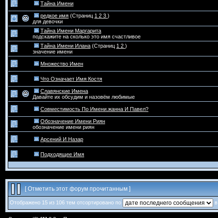
Тайна Имени
редкое имя
(Страниц
1
2
3
)
для девочки
Тайна Имени Маргарита
подскажите на сколько это имя счастливое
Тайна Имени Илана
(Страниц
1
2
)
значение имени
Множество Имен
Что Означает Имя Костя
Славянские Имена
Давайте их обсудим и назовём любимые
Совместимость По Имени.жанна И Павел?
Обозначение Имени Риян
обозначение имени риян
Арсений И Назар
Подходящее Имя
[
Отметить этот форум прочитанным
]
Отображено 15 из 106 тем отсортировано по