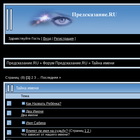
Здравствуйте Гость [
Вход
|
Регистрация
]
Предсказание.RU
»
Форум Предсказание.RU
»
Тайна имени
Страниц: (8)
[1]
2
3
...
Последняя »
Тайна имени
Тема
Как Назвать Ребёнка?
Два Имени
Два имени
Имя Сабина
Влияет ли имя на судьбу?
(Страниц
1
2
)
Что зависит от нашего имени?