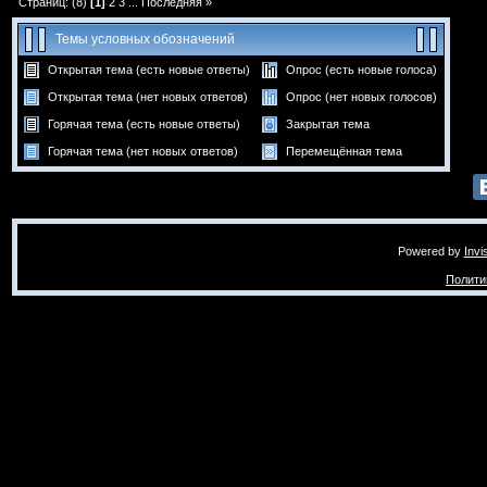
Страниц: (8)
[1]
2
3
...
Последняя »
Темы условных обозначений
Открытая тема (есть новые ответы)
Опрос (есть новые голоса)
Открытая тема (нет новых ответов)
Опрос (нет новых голосов)
Горячая тема (есть новые ответы)
Закрытая тема
Горячая тема (нет новых ответов)
Перемещённая тема
Powered by
Invi
Полити