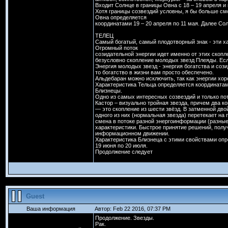
Входит Солнце в границы Овна с 18 – 19 апреля и 
Хотя границы созвездий условны, я бы больше см
Овна определяется
координатами 19 – 20 апреля по 11 мая. Далее Со
ТЕЛЕЦ
Самый богатый, самый плодотворный знак - эти х
Огромный поток
созидательной энергии идет именно от этих скопл
безусловно скопление молодых звезд Плеяды. Если
Энергия молодых звезд - энергия богатства и соз
то богатство в жизни вам просто обеспечено.
Альдебаран можно исключить, так как энергии хоро
Характеристика Тельца определяется координатами
Близнецы.
Одно из самых интересных созвездий и только пот
Кастор – визуально тройная звезда, причем два к
— это скопление из шести звёзд. В затменной дво
одного из них (нормальная звезда) перетекает на
смена в потоке разной энергоинформации (разные
характеристики. Быстрое принятие решений, полу
информационном движении.
Характеристика Близнеца с этими свойствами оп
19 июня по 20 июля.
Продолжение следует
Guest
Ваша информация
Автор: Feb 22 2016, 07:37 PM
Продолжение. Звезды.
Рак.