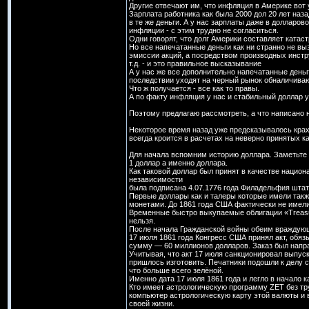
Другие отвечают им, что инфляция в Америке вот 
Зарплата работника как была 2000 дол 20 лет наза
в те же деньги. А у нас зарплаты даже в долларо
инфляции - с этим трудно не согласиться.
Одни говорят, что долг Америки составляет ката
Но все напечатанные деньги как ни странно не вы
эмиссии акций, а посредством производных инст
т.д. - и это правильное высказывание
А у нас же все дополнительно напечатанные день
последствии уходят на черный рынок обналичивают
Что ж получается - все как то правы.
А по факту инфляция у нас и стабильный доллар у
Поэтому предлагаю рассмотреть, а что написано 
Некоторое время назад уже предсказывалось крах
всегда кроится в расчетах на неверно принятых ка
Для начала вспомним историю доллара. Заметьте 
1 доллар а именно доллара.
Как таковой доллар был принят в качестве нацио
независимости
была подписана 4.07.1776 года Филадельфия шта
Первые доллары как и талеры которые имели так
монетами. До 1861 года США фактически не имели
Временные быстро выкупаемые облигации «Treasu
нельзя.
После начала Гражданской войны обеим враждующ
17 июля 1861 года Конгресс США принял акт, об
сумму — 60 миллионов долларов. Заказ был напр
Учитывая, что акт 17 июля санкционировал выпуск
пришлось изготовить. Печатники подошли к делу с
что больше всего зелёной.
Именно дата 17 июля 1861 года и легло в начало к
Кто имеет астрологическую программу ZET без тр
компьютер астрологическую карту этой валюты и 
своей жизни.