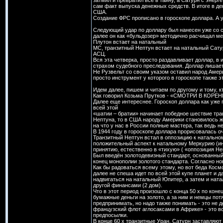
затмил и превратил все в тайну, а Сатурн с энер
сам факт выпуска денежных средств. В итоге в де
США.
Создание ФРС прописано в гороскопе доллара. А у
Следующий удар по доллару был нанесен уже со с
далее он как «бульдозер» методично расчищал ме
Плутон встает на натальный
МС, транзитный Нептун встает на натальный Сатур
АСЦ.
Вся эта четверка, просто раздавливает доллар, в 
страхом судебного преследования. Доллар лишае
Не Рузвельт со своим указом оставил народ Амери
просто инструмент у которого в гороскопе также э
Идем далее, пишем и читаем по другому и тому, к
Как говорил Козьма Прутков - «СМОТРИ В КОРЕН
Далее еще интереснее. Гороскоп доллара как уже 
всей этой
«шатии – братии» начинает победное шествие тра
Нептуна, то в США народу Америки становилось ж
на что у нас в России полные мастера, так ведь не
В 1944 году в гороскопе доллара прорисовалась о
Транзитный Нептун встал в оппозицию к натальном
положительный аспект к натальному Меркурию (ин
принятию, естественно в «тихую» ( «оппозиция Не
Был введён золотодевизный стандарт, основанный
конец монополии золотого стандарта. Согласно н
Как бы радоваться всему этому, но вот беда Космо
далее не спеша идет по всей этой купе планет и д
надвигаться на натальный Юпитер, а затем и ната
другой финансами (2 дом).
Что в этот период произошло с конца 50 х по коне
бумажные деньги на золото, а за ним и немцы пот
предпринимать, но надо также понимать - это не 
французский флот аглосаксами в Африке» - это в
предпосылки.
В конце 60 х транзитные Уран, Сатурн заставляю