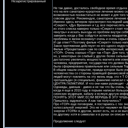
Незарегистрированный
Не так давно, досталось свободное время отдыха 
что на юге санаторно-курортное лечение можно ска
возможностью похвастаться не может и для того ч
совсем другое. Рекомендую, санаторное лечение 
Именно здесь вечером просмотрел последний ши
«Секрет», «Дух Времени» и т.д. все перечислять
из этого списка наверно только «Секрет» стоит «о
«внутрь» и искать выходы из проблем внутри себя
заверить когда у Вас сойдутся аспекты квадратов
проблемы в жизни возникнут очень и очень серье
И где ответ? Поэтому фильм «Секрет» только нап
Закон притяжении действует но его одного недост
Фильм «Процветание» сам по себе интересный, ав
«ТОР». Очень хорошо «Тор» так «Тор». Для того, 
но, у некоторых он слабый у других более сильный
достаточно увеличить мощность магнита или изме
человека, предприятия, государства что должно б
была сформирована правильным или сильным Тор
В общем нашли открытие, правда которое было изв
человечества со стороны правящей финансовой вер
людей могут повлиять на эту жизнь ведь это « Т О
«ротшильда» (я специально, фамилию написал 
ЦЕНТРА ГАЛАКТИКИ. И что они нами руководят - да
Однажды, давным - давно и не так что бы очень, о
когда я еще в 2010 году в порыве написал большое
сионских мудрецов, кабалу и всякую другую и
ПОНЯТЬ ЭТОТ МИР, ЕСЛИ ВЕРИШЬ В ЭТУ ЧУШЬ
Пришлось задуматься. А как так получилось?
Про «ТОР» еще поговорим, я постараюсь с тех зна
колоссальной энергией. Это не тот «мужик» не бр
энергии «ТОРА» в другом, молот есть, но и он выг
по другому хотя в символах и в рунах он описан т
Продолжение следует