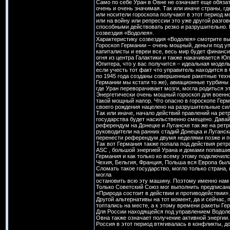
Само по себе Уран в Овне не означает еще обязат
очень и очень значимая. Так или иначе страны, гд
или носители гороскопа получают в этот период м
или на войну или репрессии это уже другой разго
способными действовать резко и разрушительно. К
созвездия «Водолея».
Характеристику созвездия «Водолея» смотрите в
Гороскоп Германии – очень мощный, деньги под у
капиталисты и евреи все, весь мир будет финанси
огня из центра Галактики и также накачивается Ю
Юпитера, что у вас получится – идеальная модел
если учесть тот факт что управитель находится в 
по 1945 года созданы совершенные ракетные техн
Германии мы кстати то же), авиационные турбины
где Уран переворачивает мозги, могла родиться э
Энергетически очень мощный гороскоп для военног
такой мощный напор. Что опасно в гороскопе Гер
своего рождения нацелено на разрушительные сил
Так или иначе, начало действий правлений на рет
государства будет насильственно смещено. Дава
референдум на Донецке и Луганске так же на рет
руководители на ранних стадий Донецка и Луганс
перенести референдум двумя неделями позже и по
Так вот Германия также попала под действия ретр
ASC , большой энергией Урана и домами попавшим
Германия и как только ко всему этому подключилс
Чехия, Бельгия, Франция, Польша вся Европа был
Сломать такое государство, могло только страна,
могла
остановить всю эту машину. Поэтому именно нам 
Только Советский Союз мог выполнить предписани
«Природа состоит в действии и противодействии».
Другой альтернативы на тот момент, да и сейчас,
топтались на месте, а к этому времени ракеты Ге
Для России находящейся под управлением Водоле
Овна также означает получение активной энергии.
Россия в этот период втягивалась в конфликты, 