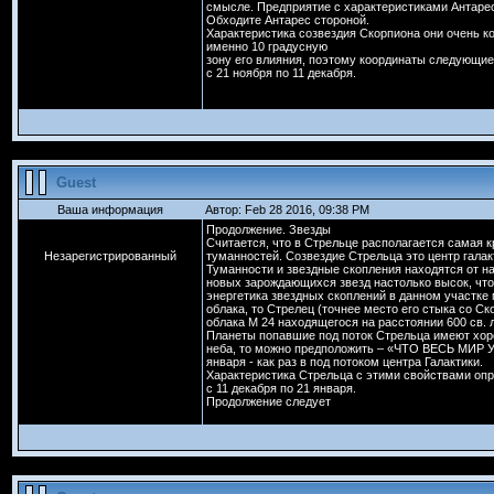
смысле. Предприятие с характеристиками Антарес
Обходите Антарес стороной.
Характеристика созвездия Скорпиона они очень к
именно 10 градусную
зону его влияния, поэтому координаты следующие
с 21 ноября по 11 декабря.
Guest
Ваша информация
Автор: Feb 28 2016, 09:38 PM
Продолжение. Звезды
Считается, что в Стрельце располагается самая 
Незарегистрированный
туманностей. Созвездие Стрельца это центр галак
Туманности и звездные скопления находятся от н
новых зарождающихся звезд настолько высок, что
энергетика звездных скоплений в данном участке 
облака, то Стрелец (точнее место его стыка со С
облака М 24 находящегося на расстоянии 600 св. 
Планеты попавшие под поток Стрельца имеют хоро
неба, то можно предположить – «ЧТО ВЕСЬ МИР У
января - как раз в под потоком центра Галактики.
Характеристика Стрельца с этими свойствами оп
с 11 декабря по 21 января.
Продолжение следует