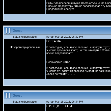
Рыбы это последний пункт моего объяснения в вопр
Спасибо модератору, что не заблокировал эту бо
Продолжение следует
Guest
Ваша информация
Автор: Mar 16 2016, 06:32 PM
ПОПРАВКА
Незарегистрированный
В созвездии Девы такое явление не присутствует, 
энергия проскальзывает, но там находится Спика.
время подлавливает.
Необходимо читать ..
В созвездии Девы такое явление не присутствует, 
энергия от Галактики проскальзывает, но там нахо
Далее по тексту ............
Guest
Ваша информация
Автор: Mar 16 2016, 06:34 PM
П Р О Ц В Е Т А Н И Е