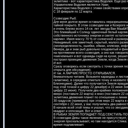
эклиптике - вот характеристика Водолея. Еще раз 
Управителем Водолея является Уран.
Характеристика Водолея с этими свойствами опр
С 18 февраля по 12 марта
Созвездие Рыб.
Для меня долгое время оставалось неразрешенным
тайной покрыто. В этом созвездии как и Козероге 
и очень близко всего 14 св. лет звезда Ван Маа
Это ближайший к Солнцу одиночный белый карлик, 
собственного источника энергии и светят остато
карлик». Имея массу 70 % от солнечной и размер
Невидимый, еле заметный, скрытый, малого разме
(неопределенность, ошибки, обман, иллюзии, инфл
Венера, да и знак рыб довольно плодовитый и фи
на протяжении всего созвездия, а оно как говори
«никчемные» и вот однажды сидя на кухне, решил
построил проекцию движения Земли, когда Земля н
И вот.
Сразу оговорюсь если смотреть с точки зрения ге
открыта для обсуждения).
И так. А ЛАРЧИК ПРОСТО ОТКРЫВАЛСЯ.
Внимательно читаем. Возьмите карандаш и листок
галактики), в середине отметьте точку и назовите
Близнецами). Далее что получается Земля вращае
под этой точкой и цифру 22 декабря) и 22 июня З
цифру 22 июня). Получили два крайних положения 
вверх (поставьте 22 марта) и вниз (поставьте 22 с
эклиптика движения планет по отношению к линии 
30 градусов (примерно) при этом верх 22 марта в 
сентября с 22 июня, у вас получились два равност
В начале всей этой темы я указал, что со звездами
квадрат и оппозиция. Вот и ответ.
В РЫБАХ ЗЕМЛЯ ПОПАДАЕТ ПОД СЕКСТИЛЬ П
В созвездии Девы такое явление не присутствует, 
энергия проскальзывает, но там находится Спика.
время подлавливает.