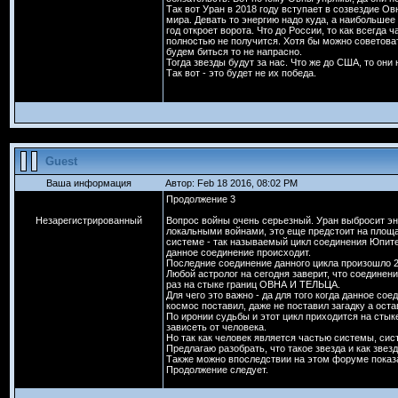
Так вот Уран в 2018 году вступает в созвездие Овн
мира. Девать то энергию надо куда, а наибольшее
год откроет ворота. Что до России, то как всегда
полностью не получится. Хотя бы можно советоват
будем биться то не напрасно.
Тогда звезды будут за нас. Что же до США, то он
Так вот - это будет не их победа.
Guest
Ваша информация
Автор: Feb 18 2016, 08:02 PM
Продолжение 3
Незарегистрированный
Вопрос войны очень серьезный. Уран выбросит эн
локальными войнами, это еще предстоит на площа
системе - так называемый цикл соединения Юпитер
данное соединение происходит.
Последние соединение данного цикла произошло 2
Любой астролог на сегодня заверит, что соединен
раз на стыке границ ОВНА И ТЕЛЬЦА.
Для чего это важно - да для того когда данное со
космос поставил, даже не поставил загадку а ост
По иронии судьбы и этот цикл приходится на стык
зависеть от человека.
Но так как человек является частью системы, си
Предлагаю разобрать, что такое звезда и как зве
Также можно впоследствии на этом форуме показа
Продолжение следует.