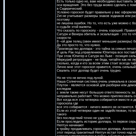
Есть только одно но, вам необходимо выставить з
оси вращения. Это без труда можно сделать с пом
в Сидерический.
Условно гороскоп будет правильно у вас оформле
Zet не учитывает размеры знаков зодиаков или ра
поэтому
не лишена ошибок. Но то, что есть уже можно с б
о судьбе этой валюты.
Что сказать по гороскопу - очень хороший. Прав
Сатурн и Венера обитель и экзальтация - это то 
скорости.
8 –ой дом телец (овен имеет меньшие размеры) б
Да это просто то, что нужно.
Производство доллара - это тайна за семью печа
И цель Рак под управлением Юпитера все постав
При этом Юпитер и Сатурн во Льве - позиция сильн
Меркурий ретрограден - не беда, читайте как не л
сколько, когда и кто за всем этим стоит всегда т
Лично мне этот гороскоп нравится, очень сильный
Свалить этот доллар будет очень трудно.
Но не что не вечно под луной.
Наша Солнечная система очень уникальна в своем
Плутон - является основой для разборки или дем
взглядом
с земли также несут большую ответственность за 
неправильно работает. Что можно приплюсовать с
Вот когда вся эта четверка собирается вместе и д
гороскопа где
все это собирается - ничего живого не останется.
Если из этой четверки один не задействован, то
такого
без последствий точно не удастся.
Если проследить историю доллара, то первое серь
Нептун начинают
в тройку продавливать гороскоп доллара. Апогеем
этот период транзитный Нептун встал точно над 