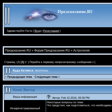
Здравствуйте Гость [
Вход
|
Регистрация
]
Предсказание.RU
»
Форум Предсказание.RU
»
Астрология
Страниц: (2)
[1]
2
[
Перейти к первому непрочитанному сообщению
» ]
Куда Катимся
, прогнозы
«
Предыдущая тема
-
Следующая тема
»
Guest_Виктор
Ваша информация
Автор: Feb 10 2016, 09:39 PM
Некоторые вопросы по теме .
Что предстоит, как подготовиться, что необходимо
Незарегистрированный