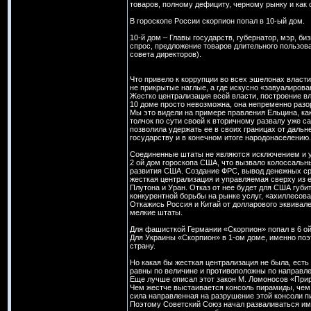
товаров, полному дефициту, черному рынку и как
В гороскопе России скорпион попал в 10-ый дом.
10-й дом – Главы государств, губернатор, мэр, б
спрос, предложение товаров длительного пользов
совета директоров).
Что привело к коррупции во всех эшелонах власти
не прикрытые наглые, а где искусно «завуалирова
Жестко централизация всей власти, построение в
10 доме просто невозможна, она непременно разор
Мы это видели на примере правления Ельцина, как
толчок по сути своей к вторичному развалу уже 
позволила удержать ее в своих границах от дальн
государству и в конечном итоге народонаселению.
Соединенные штаты не являются исключением и у н
2 ой дом гороскопа США, что вызвало колоссальн
развития США. Создание ФРС, вывод денежных сре
жесткая централизация и управляемая сверху из е
Плутона и Уран. Отказ от нее будет для США губи
конкурентной борьбы на рынке услуг, «ахиллесов
Откажись Россия и Китай от долларового эквивале
мелкие штаты.
Для фашисткой Германии «Скорпион» попал в 6 ой
Для Украины «Скорпион» в 1-ом доме, именно по
страну.
Но какая бы жесткая централизация не была, есть 
равны по величине и противоположны по направле
Еще лучше описал этот закон М. Ломоносов «Прир
Чем жестче выстаивается консоль пирамиды, чем
сила направленная на разрушение этой консоли 
Поэтому Советский Союз начал разваливаться име