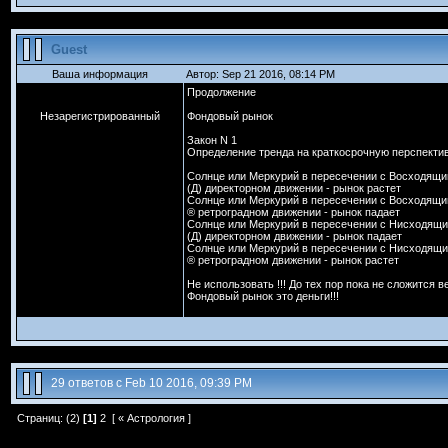
Guest
Ваша информация
Автор: Sep 21 2016, 08:14 PM
Продолжение
Незарегистрированный
Фондовый рынок
Закон N 1
Определение тренда на краткосрочную перспекти
Солнце или Меркурий в пересечении с Восходящи
(Д) директорном движении - рынок растет
Солнце или Меркурий в пересечении с Восходящи
® ретроградном движении - рынок падает
Солнце или Меркурий в пересечении с Нисходящи
(Д) директорном движении - рынок падает
Солнце или Меркурий в пересечении с Нисходящи
® ретроградном движении - рынок растет
Не использовать !!! До тех пор пока не сложится в
Фондовый рынок это деньги!!!
29 ответов с Feb 10 2016, 09:39 PM
Страниц: (2)
[1]
2
[ «
Астрология
]