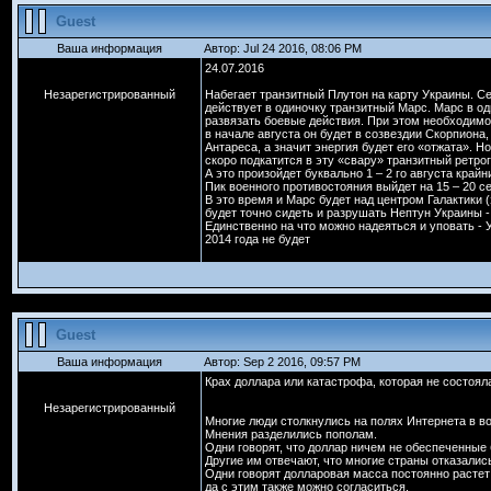
Guest
Ваша информация
Автор: Jul 24 2016, 08:06 PM
24.07.2016
Незарегистрированный
Набегает транзитный Плутон на карту Украины. С
действует в одиночку транзитный Марс. Марс в о
развязать боевые действия. При этом необходимо 
в начале августа он будет в созвездии Скорпиона,
Антареса, а значит энергия будет его «отжата». Но
скоро подкатится в эту «свару» транзитный ретро
А это произойдет буквально 1 – 2 го августа крайни
Пик военного противостояния выйдет на 15 – 20 се
В это время и Марс будет над центром Галактики (
будет точно сидеть и разрушать Нептун Украины -
Единственно на что можно надеяться и уповать - 
2014 года не будет
Guest
Ваша информация
Автор: Sep 2 2016, 09:57 PM
Крах доллара или катастрофа, которая не состоял
Незарегистрированный
Многие люди столкнулись на полях Интернета в во
Мнения разделились пополам.
Одни говорят, что доллар ничем не обеспеченные
Другие им отвечают, что многие страны отказались
Одни говорят долларовая масса постоянно растет
да с этим также можно согласиться.