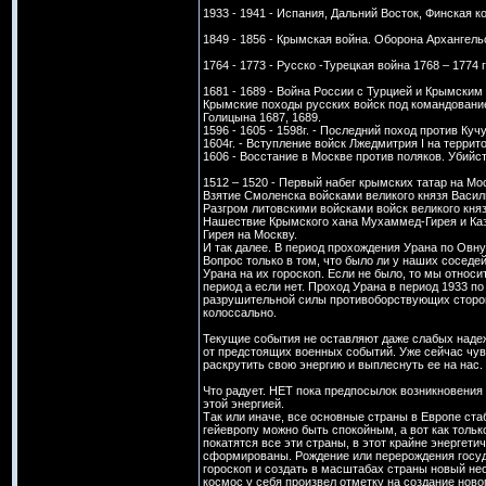
1933 - 1941 - Испания, Дальний Восток, Финская к
1849 - 1856 - Крымская война. Оборона Архангель
1764 - 1773 - Русско -Турецкая война 1768 – 1774 
1681 - 1689 - Война России с Турцией и Крымским
Крымские походы русских войск под командование
Голицына 1687, 1689.
1596 - 1605 - 1598г. - Последний поход против Ку
1604г. - Вступление войск Лжедмитрия I на терри
1606 - Восстание в Москве против поляков. Убийс
1512 – 1520 - Первый набег крымских татар на Мо
Взятие Смоленска войсками великого князя Васили
Разгром литовскими войсками войск великого княз
Нашествие Крымского хана Мухаммед-Гирея и Каз
Гирея на Москву.
И так далее. В период прохождения Урана по Овну
Вопрос только в том, что было ли у наших соседе
Урана на их гороскоп. Если не было, то мы относ
период а если нет. Проход Урана в период 1933 п
разрушительной силы противоборствующих сторон.
колоссально.
Текущие события не оставляют даже слабых надеж
от предстоящих военных событий. Уже сейчас чув
раскрутить свою энергию и выплеснуть ее на нас.
Что радует. НЕТ пока предпосылок возникновения
этой энергией.
Так или иначе, все основные страны в Европе ста
гейевропу можно быть спокойным, а вот как тольк
покатятся все эти страны, в этот крайне энергети
сформированы. Рождение или перерождения госуда
гороскоп и создать в масштабах страны новый нео
космос у себя произвел отметку на создание ново