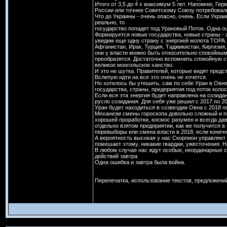
Итого от 3,5 до 4 х максимум 5 лет. Напомню, Герм
России или точнее Советскому Союзу потребовалос
Что до Украины - очень опасно, очень. Если Украи
реально, то
государство попадет под Урановый Поток. Одна ош
Формируется новые государства, новые страны - а
увидим еще одну страну с энергией молота ТОРА.
Афганистан, Ирак, Турция, Таджикистан, Киргизия
они у власти можно быть относительно спокойным
преобразятся. Достаточно вспомнить спокойную ст
великое монгольское ханство.
И это не шутка. Правителей, которые видят предс
Вслепую идти на все это очень не хочется.
Но хотелось бы утешить, сам по себе Уран в Овне
государства, страны, предприятия под поток коло
Если вся эта энергия будет направлена на созид
русло созидания. Для себя уже решил с 2017 по 20
Уран будет находиться в созвездии Овна с 2018 п
Механизм смены гороскопа довольно сложный и по
хорошей проработки, космос разумен и всегда дав
отдельно взятом предприятии, как же получится в 
перевыборы или смена власти в 2018, если конечн
А вероятность высокая у нас Скорпион управляет 
помешает этому, никакие гвардии, ужесточения. Н
В любом случае нас ждут особые, неординарные с
действий завтра.
Одна ошибка и завтра была война.
Перепечатка, использование текстов, предложен