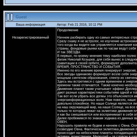
Guest
Ваша информация
Автор: Feb 21 2016, 10:11 PM
Продолжение
Незарегистрированный
Начнем разбирать одну из самых интересных стра
Сразу скажу я не астролог, но изучение астроном
того когда вы видите как управляется компания к
страны, фондовые рынки как по часам ведут себя 
И так ЗВЕЗДЫ.
В первых, по моему мнению тему наиболее полно 
физик Николай Козырев, для себя вынес в следу
гравитации в своей орбите, формируют дополните
ВРЕМЯ, ПРОСТРАНСТВО И СОБЫТИЯ.
Именно по его мнению время генерирует энергию.
Все звезды одинаково формирует возле себя эне
мощным синтезом образования, спектр их свечени
Здесь мы встретимся с одним временем и энергие
времени также отличается. Также конечно необхо
Движение планет также учитывает эффект Доплера,
дают разные характеристики событиям одной и той
Так вот если убрать все догмы это объясняется
энергоинформационных волн. Нам повезло, наше 
довольно спокойное. Но наше Солнце является л
на наш окружающий мир, на наше Солнце, на все 
только те которые лежат на эклиптике движения п
и как бы смешивается или воспринимает в себя о
Далее пробежимся по знакам зодиака из данных 
ОВЕН.
Нарушать правила не будем и начнем с Овна. Оп
созвездие Овна. Фактически эклиптика движения п
происходит на небосклоне планеты попадающие в 
активен, воинственен, Меркурий – за словом в кар