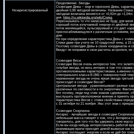
Продолжение. Звезды
Созвездие Девы – знак в гороскопе Девы, характ
Незарегистрированный
двойная 0,98 звёздной величины. Название Спика 
звёздная величина меняется от +0,92m до +1,04m
дня.
https://ru.wikipedia.org/wiki/Спика
.
Пересказывать то что написано не буду, для меня
хороший поток излучаемой энергии от двойной звез
поток меняющийся, пульсируемый и это дает хара
приспосабливающуюся к различным условиям, вос
дом.
Но при определении характеристика Девы с этими
Спики даже при учете не 10 градусной зоны, а 15 
Поэтому созвездие Девы в своих координатах и с
Введут ли поправки в свои расчеты астрологи, не 
Созвездие Весы.
Созвездие Весов очень интересно тем, что эклипт
голубая звезда, но весь интерес в том что справа
противоположными характеристиками, а именно го
спектрального класса B (B8) с поверхностной тем
переменная звезда не очень яркая звезда третьей 
происходит в созвездии Весов?
Центральная звезда - уравновешивает разные хара
различных по светимости и по энергетики. Факти
Вот почему, люди под этим знаком сдержанные, 
выслушать противоположное мнение и принять п
Характеристика Весов с этими свойствами опред
с 31 октября по 21 ноября. Увы этот знак с прекр
Созвездие Скорпиона.
Антарес - ярчайшая звезда в созвездии Скорпиона
небольшая масса говорят о том, что у Антареса о
говорилось, для того что бы удержать свою массу 
Если вы когда нибудь интересовались работой вр
реанимации врачи приходят домой выжатые как «л
Антарес поглощает энергию и если не дай бог пла