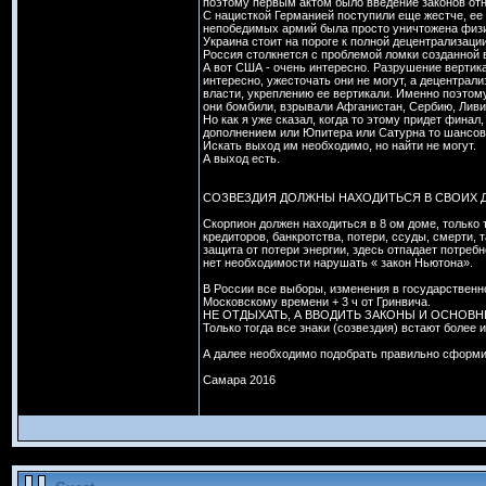
поэтому первым актом было введение законов отн
С нацисткой Германией поступили еще жестче, е
непобедимых армий была просто уничтожена физ
Украина стоит на пороге к полной децентрализации
Россия столкнется с проблемой ломки созданной 
А вот США - очень интересно. Разрушение вертик
интересно, ужесточать они не могут, а децентрал
власти, укреплению ее вертикали. Именно поэтом
они бомбили, взрывали Афганистан, Сербию, Ливи
Но как я уже сказал, когда то этому придет финал
дополнением или Юпитера или Сатурна то шансов 
Искать выход им необходимо, но найти не могут.
А выход есть.
СОЗВЕЗДИЯ ДОЛЖНЫ НАХОДИТЬСЯ В СВОИХ ДО
Скорпион должен находиться в 8 ом доме, только 
кредиторов, банкротства, потери, ссуды, смерти, 
защита от потери энергии, здесь отпадает потреб
нет необходимости нарушать « закон Ньютона».
В России все выборы, изменения в государственно
Московскому времени + 3 ч от Гринвича.
НЕ ОТДЫХАТЬ, А ВВОДИТЬ ЗАКОНЫ И ОСНОВ
Только тогда все знаки (созвездия) встают более
А далее необходимо подобрать правильно сформи
Самара 2016