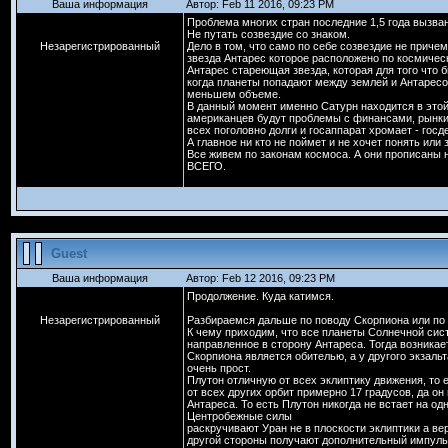
Ваша информация
Автор: Feb 11 2016, 09:23 PM
Проблема многих стран последние 1,5 года вызва
Не путать созвездие со знаком.
Незарегистрированный
Дело в том, что само по себе созвездие не приче
звезда Антарес которое расположено по космичес
Антарес стареющая звезда, которая для того что
когда планеты попадают между землей и Антаресо
меньшем объеме.
В данный момент именно Сатурн находится в этой 
американцев будут проблемы с финансами, рынки и
всех поголовно долги и госаппарат хромает - госде
А главное ни кто не поймет и не хочет понять или
Все живем по законам космоса. А они прописаны
ВСЕГО.
Guest
Ваша информация
Автор: Feb 12 2016, 09:23 PM
Продолжение. Куда катимся.
Незарегистрированный
Разбираемся дальше по поводу Скорпиона или по 
К чему приходим, что все планеты Солнечной си
направленное в сторону Антареса. Тогда возникае
Скорпиона является обителью, а у другого экзаль
очень прост.
Плутон отличную от всех эклиптику движения, то 
от всех других орбит примерно 17 градусов, да он
Антареса. То есть Плутон никогда не встает на од
Центробежные силы
раскручивают Уран не в плоскости эклиптики а ве
другой стороны получают дополнительный импульс 