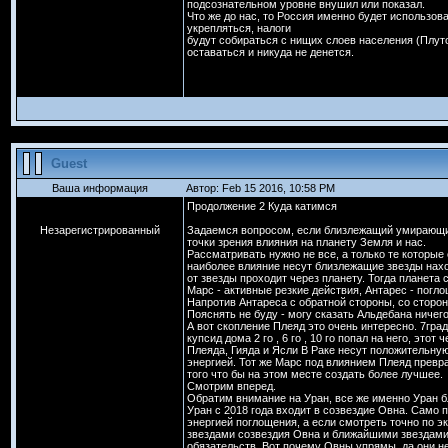
подсознательном уровне внушил или показал.
Что же до нас, то Россия именно будет использова
укрепляться, налоги
будут собираться с нищих слоев населения (Плуто
оставаться и никуда не денется.
Guest
Ваша информация
Автор: Feb 15 2016, 10:58 PM
Продолжение 2 Куда катимся
Незарегистрированный
Задаемся вопросом, если близлежащий умирающий 
точки зрения влияния на планету Земля и нас.
Рассматривать нужно не все, а только те которые о
наиболее влияние несут близлежащие звезды нахо
от звезды проходит через планету. Тогда планета
Марс - активные резкие действия, Антарес - погло
Напротив Антареса с обратной стороны, со сторо
Пояснять не буду - могу сказать Альдебана ничего
А вот скопление Плеяд это очень интересно. 7град
купсид дома 2 го , 6 го , 10 го попал на него, это
Плеяда, Гияда и Ясли В Раке несут положительну
энергией. Тот же Марс под влиянием Плеяд превра
того что бы на этом месте создать более лучшее.
Смотрим вперед.
Обратим внимание на Уран, все же именно Уран б
Уран с 2018 года входит в созвездие Овна. Само 
энергией поглощения, а если смотреть точно по э
звездами созвездия Овна и ближайшими звездами 
обязательств. Вот почему Овны упрямы, да они не