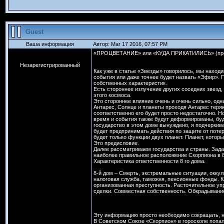
Guest
Ваша информация
Автор: Mar 17 2016, 07:57 PM
«ПРОЦВЕТАНИЕ» или «КУДА ПРИКАТИЛИСЬ» (пр
Незарегистрированный
Как уже в статье «Звезды» говорилось, мы находи
события или даже точнее будет назвать «Эфир». 
собственных характеристик.
Есть стороннее излучение других соседних звезд,
этого космоса.
Это стороннее влияние очень и очень сильно, од
Антарес, Солнце и планеты проходя Антарес тер
соответственно его будет просто недостаточно. Но
время и события также будут деформированы, буд
государство в этом доме вынуждено, я подчерки
будет предпринимать действия по защите от потер
будет только функции двух планет. Планет, котор
Это предисловие.
Далее рассматриваем государства и страны. Задае
наиболее правильное расположение Скорпиона в 8 
Характеристика ответственности 8 го дома.
8-й дом – Смерть, экстремальные ситуации, оккуль
налоговая служба, таможня, пенсионные фонды. 
организованная преступность. Расточительное уп
сделки. Совместная собственность. Обкрадывани
Эту информацию просто необходимо сокращать, но
В Советском Союзе «Скорпион» в гороскопе попал 