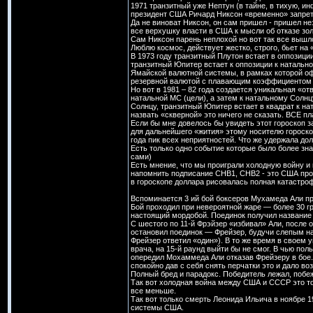
1971 транзитный уже Нептун (в тайне, в тихую, и
президент США Ричард Никсон «временно» запрети
Да не виноват Никсон, он сам пришел - пришел не
все верхушку власти в США к мысли об отказе зол
Сам Никсон парень неплохой но вот так все вышл
Люблю космос, действует жестко, строго, бьет на 
В 1973 году транзитный Плутон встает в оппозици
транзитный Юпитер встает к оппозиции к натально
Ямайской валютной системы, в рамках которой оф
резервной валютой с плавающим коэффициентом
Но вот в 1981 – 82 года создается уникальная «от
натальной МС (цели), а затем к натальному Солнц
Солнцу, транзитный Юпитер встает в квадрат к на
назвать «скверной» это ничего не сказать. ВСЕ п
Если бы мне довелось бы увидеть этот гороскоп з
для дальнейшего «жития» этому носителю гороско
года пик всех неприятностей. Что же удержала дол
Есть только одно событие которые было более зн
сами)
Есть мнение, что мы проиграли холодную войну и
напомнить подписание СНВ1, СНВ2 - это США прои
в гороскопе доллара рисовалась полная катастро
Вспоминается 3 ий бой боксеров Мухамеда Али п
Бой проходил при невероятной жаре — более 30 гр
настоящий мордобой. Поединок получил название
С шестого по 11-й Фрэйзер «избивал» Али, после 
остановил поединок — Фрейзер, будучи слепым на 
Фрейзер ответил «один»). В то же время в своем у
врача, на 15-й раунд выйти бы не смог. В чью пол
опередил Мохаммеда Али отказав Фрейзеру в бое. 
спокойно дав с себя снять перчатки это и дало в
Полный бред и парадокс. Победитель лежал, побе
Так вот холодная война между США и СССР это тот
все меньше.
Так вот только смерть Леонида Ильича в ноябре 
системы США.