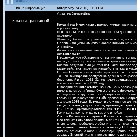
Guest
Ваша информация
Автор: May 24 2016, 10:01 PM
А завтра была война
Незарегистрированный
Каждый год 9 мая наша страна отмечает один из 
и разума над
жестокостью и бесчеловечностью. Чем дальше от н
осознано.
Живя под богом, так трудно поверить в то, как же 
Являясь защитником физического понимания мира,
эту войну.
Физическое понимание мира не исключает наличие
обстоятельств.
Неоднократное обращение с тем или иным вопросо
последствии сверял со своими астрологическими 
Космос разумен, эмоций там нет, какой вопрос зад
какие действия такое противодействие, как и когда
Истоки Великой войны необходимо искать с Герман
То, что Веймарская республика должна быть разва
бесспорный и вот 1931, 32 год начал расшатывать
и пришел к власти в 1933 году.
В истории принято считать концом Веймарской рес
вплоть до смерти Гинденбурга в стране формаль
методичное разрушение всех старых основ Вейма
Германии из республики в Рейх произошло 1 апрел
1 апреля 1935 года: Вступает в силу единое для
существовавшую до этого федеративную структур
ВСЕ Точка, Германия родилась как РЕЙХ – ИМПЕ
Как и когда начнете дело, так оно и пойдет.
А что в Космосе в это время. Космос в это время
Все планеты отметили своими магнитными полями
отмечалось, необходимо обратить на тот факт, чт
населения планеты Земля в этот период НЕТ, она
полном объеме на себе. В созвездии Урана - это 
звезды. Энергий планет проходящие по данному уч