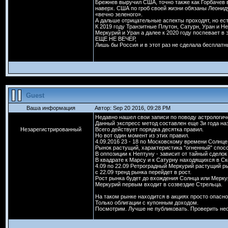
Брежнев выручил США, точно также как Горбачев
наверх. США по гроб своей жизни обязаны Леониду
«вечно зеленого».
А дальше отрицательные аспекты проходят, но ес
К 2019 году Транзитные Плутон, Сатурн, Уран и Н
Меркурий и Уран а далее к 2020 году поспевает в 
ЕЩЕ НЕ ВЕЧЕР,
Лишь бы Россия и в этот раз не сделала бесплат
Guest
Ваша информация
Автор: Sep 20 2016, 09:28 PM
Недавно нашел свои записи по поводу астрологич
Данный экспресс метод составлен еще 3и года наз
Незарегистрированный
Всего действует порядка десятка правил.
Но вот один момент из этих правил.
4.09.2016 23 - 18 по Московскому времени Солнц
Рынок растущий, характеристика "огненный" спосо
В оппозиции к Нептуну - зависит от тайный сделок 
В квадрате к Марсу и к Сатурну находящихся в Ск
4.09 по 22.09 Ретроградный Меркурий растущий р
с 22.09 тренд рынка перейдет в рост.
Рост рынка будет до вхождения Солнца или Меркур
Меркурий первым входит в созвездие Стрельца.
На таком рынке находится в акциях просто опасн
Только облигации с купонным доходом.
Посмотрим. Лучше не публиковать. Проверить не