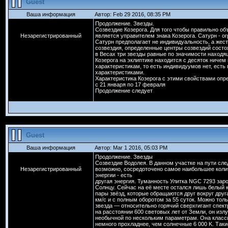
Guest
Ваша информация
Автор: Feb 29 2016, 08:35 PM
Продолжение. Звезды.
Созвездие Козерога. Для того чтобы правильно об
Незарегистрированный
является управителем знака Козерога. Сатурн - о
Сатурн предполагает не индивидуальность, а жест
созвездия, определенные центры созвездий состоя
в Весах три звезды равные по значимости находя
Козерога на эклиптике находится с десяток ничем
характеристикам, то есть индивидуумов нет, есть 
характеристиками.
Характеристика Козерога с этими свойствами опр
с 21 января по 17 февраля
Продолжение следует
Guest
Ваша информация
Автор: Mar 1 2016, 05:03 PM
Продолжение. Звезды
Созвездие Водолея. В данном участке на пути сле
Незарегистрированный
возможно, сосредоточено самое наибольшее колич
энергии - есть
другая энергия. Туманность Улитка NGC 7293 зар
Солнцу. Сейчас на её месте остался лишь белый 
пары звёзд, которые обращаются друг вокруг друга
км/с и с полным оборотом за 55 суток. Можно т
звезда — относительно горячий сверхгигант спект
на расстоянии 600 световых лет от Земли, он изл
необычной по нескольким параметрам. Она класси
немного прохладнее, чем солнечные 6 000 K. Так