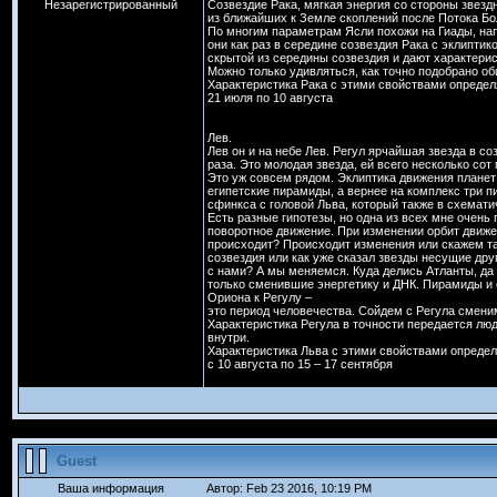
Незарегистрированный
Созвездие Рака, мягкая энергия со стороны звездн
из ближайших к Земле скоплений после Потока Бо
По многим параметрам Ясли похожи на Гиады, нап
они как раз в середине созвездия Рака с эклиптик
скрытой из середины созвездия и дают характерис
Можно только удивляться, как точно подобрано оби
Характеристика Рака с этими свойствами опреде
21 июля по 10 августа
Лев.
Лев он и на небе Лев. Регул ярчайшая звезда в с
раза. Это молодая звезда, ей всего несколько сот
Это уж совсем рядом. Эклиптика движения планет 
египетские пирамиды, а вернее на комплекс три
сфинкса с головой Льва, который также в схематич
Есть разные гипотезы, но одна из всех мне очень 
поворотное движение. При изменении орбит движен
происходит? Происходит изменения или скажем та
созвездия или как уже сказал звезды несущие др
с нами? А мы меняемся. Куда делись Атланты, да 
только сменившие энергетику и ДНК. Пирамиды и 
Ориона к Регулу –
это период человечества. Сойдем с Регула смени
Характеристика Регула в точности передается лю
внутри.
Характеристика Льва с этими свойствами опреде
с 10 августа по 15 – 17 сентября
Guest
Ваша информация
Автор: Feb 23 2016, 10:19 PM