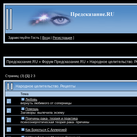
Здравствуйте Гость [
Вход
|
Регистрация
]
Предсказание.RU
»
Форум Предсказание.RU
»
Народное целительство. 
Страниц: (3)
[1]
2
3
Народное целительство. Рецепты
Тема
Любовь
вернуть любимого от соперницы
Помощь
Заговоры: вылечила экзему
Причины рака- теория и практика
психоэнергетическая теория рака- причины
Как Бороться С Аллергией