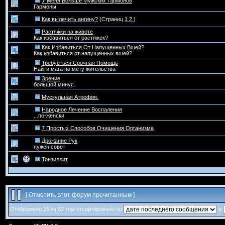
У Меня Больше Мужских Гармонов
Гармоны
Как вылечить ангину?
(Страниц
1
2
)
Растяжки на животе
Как избавиться от растяжек?
Как Избавиться От Напущенных Вшей?
Как избавиться от напущенных вшей?
Требуеться Срочная Помощь
Найти мага по мету жительства
Зрение
большой минус..
Мускульная Атрофия.
Народное Лечение Воспаления
...по-женски
7 Простых Способов Очищения Организма
Дрожание Рук
нужен совет
Тонзиллит
[
Отметить этот форум прочитанным
]
Отображено 15 из 32 тем отсортировано по
в