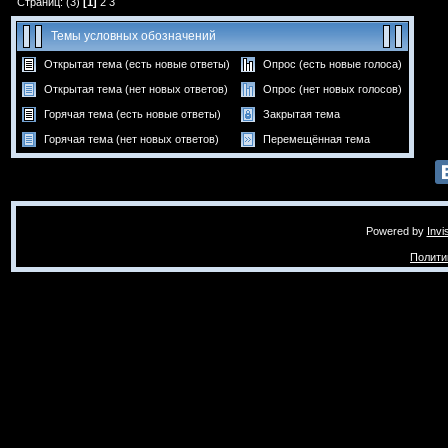
Страниц: (3)
[1]
2
3
Темы условных обозначений
Открытая тема (есть новые ответы)
Опрос (есть новые голоса)
Открытая тема (нет новых ответов)
Опрос (нет новых голосов)
Горячая тема (есть новые ответы)
Закрытая тема
Горячая тема (нет новых ответов)
Перемещённая тема
Powered by
Invi
Полити