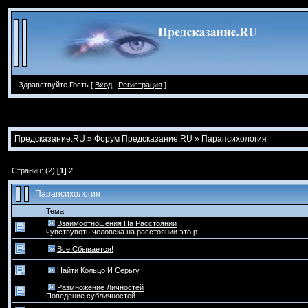
Здравствуйте Гость [
Вход
|
Регистрация
]
Предсказание.RU
»
Форум Предсказание.RU
»
Парапсихология
Страниц: (2)
[1]
2
Парапсихология
Тема
Взаимоотношения На Расстоянии
чувствувоть человека на расстоянии это р
Все Сбывается!
Найти Кольцо И Серьгу
Размножение Личностей
Поведение субличностей