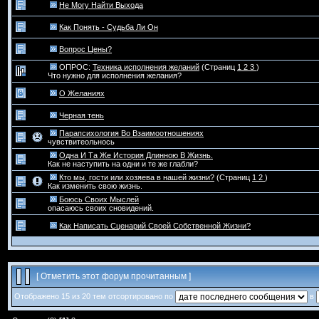
Не Могу Найти Выхода
Как Понять - Судьба Ли Он
Вопрос Цены?
ОПРОС:
Техника исполнения желаний
(Страниц
1
2
3
)
Что нужно для исполнения желания?
О Желаниях
Черная тень
Парапсихология Во Взаимоотношениях
чувствитеольнось
Одна И Та Же История Длинною В Жизнь.
Как не наступить на одни и те же глабли?
Кто мы, гости или хозяева в нашей жизни?
(Страниц
1
2
)
Как изменить свою жизнь.
Боюсь Своих Мыслей
опасаюсь своих сновидений.
Как Написать Сценарий Своей Собственной Жизни?
[
Отметить этот форум прочитанным
]
Отображено 15 из 20 тем отсортировано по
в