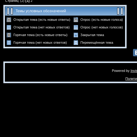
Страниц: (2)
[1]
2
Темы условных обозначений
Открытая тема (есть новые ответы)
Опрос (есть новые голоса)
Открытая тема (нет новых ответов)
Опрос (нет новых голосов)
Горячая тема (есть новые ответы)
Закрытая тема
Горячая тема (нет новых ответов)
Перемещённая тема
Powered by
Invi
Полити