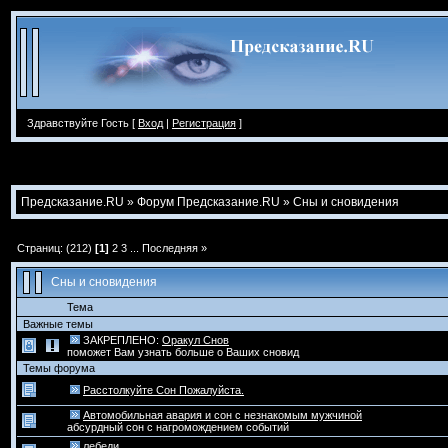
Здравствуйте Гость [
Вход
|
Регистрация
]
Предсказание.RU
»
Форум Предсказание.RU
»
Сны и сновидения
Страниц: (212)
[1]
2
3
...
Последняя »
Сны и сновидения
Тема
Важные темы
ЗАКРЕПЛЕНО:
Оракул Снов
поможет Вам узнать больше о Ваших сновид
Темы форума
Расстолкуйте Сон Пожалуйста.
Автомобильная авария и сон с незнакомым мужчиной
абсурдный сон с нагромождением событий
лебеди