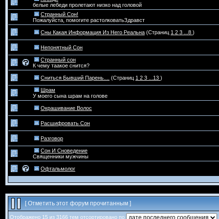
белые лебеди пролетают низко над головой
Странный Сон!
Пожалуйста, помогите растолковатьЗдравст
Сны Какая Информация Из Него Реальна
(Страниц
1
2
3
...8
)
Непонятный Сон
Странный сон
К чему таакое снится?
Сниться Бывший Парень....
(Страниц
1
2
3
...13
)
Шрам
У моего сына шрам на голове
Окрашивание Волос
Расшифровать Сон
Разговор
Сон И Сноведение
Священники мужчины
Офтальмолог
[
Отметить этот форум прочитанным
]
Отображено 15 из 3166 тем отсортировано по