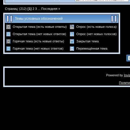
Страниц: (212)
[1]
2
3
...
Последняя »
Темы условных обозначений
Открытая тема (есть новые ответы)
Опрос (есть новые голоса)
Открытая тема (нет новых ответов)
Опрос (нет новых голосов)
Горячая тема (есть новые ответы)
Закрытая тема
Горячая тема (нет новых ответов)
Перемещённая тема
Powered by
Invi
Полити