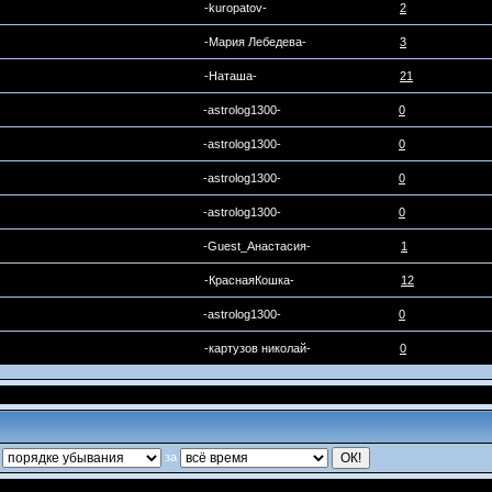
-kuropatov-
2
-Мария Лебедева-
3
-Наташа-
21
-astrolog1300-
0
-astrolog1300-
0
-astrolog1300-
0
-astrolog1300-
0
-Guest_Анастасия-
1
-КраснаяКошка-
12
-astrolog1300-
0
-картузов николай-
0
в
за