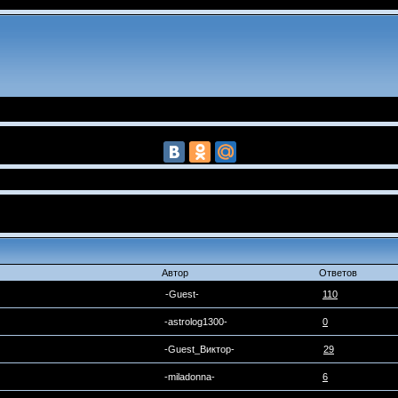
Автор
Ответов
-Guest-
110
-astrolog1300-
0
-Guest_Виктор-
29
-miladonna-
6