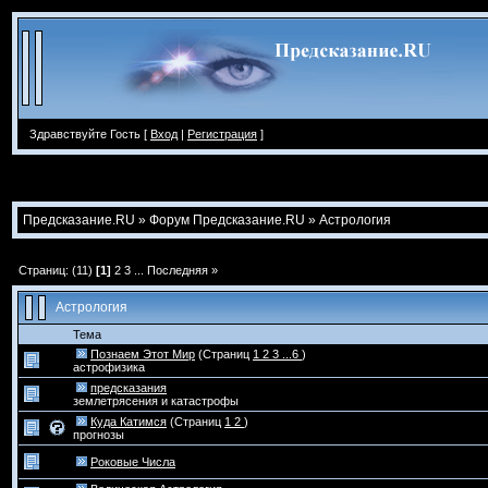
Здравствуйте Гость [
Вход
|
Регистрация
]
Предсказание.RU
»
Форум Предсказание.RU
»
Астрология
Страниц: (11)
[1]
2
3
...
Последняя »
Астрология
Тема
Познаем Этот Мир
(Страниц
1
2
3
...6
)
астрофизика
предсказания
землетрясения и катастрофы
Куда Катимся
(Страниц
1
2
)
прогнозы
Роковые Числа