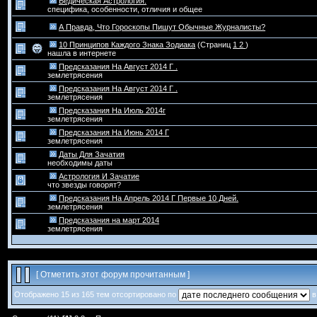
Ведическая Астрология.
специфика, особенности, отличия и общее
А Правда, Что Гороскопы Пишут Обычные Журналисты?
10 Принципов Каждого Знака Зодиака
(Страниц
1
2
)
нашла в интернете
Предсказания На Август 2014 Г .
землетрясения
Предсказания На Август 2014 Г .
землетрясения
Предсказания На Июль 2014г
землетрясения
Предсказания На Июнь 2014 Г
землетрясения
Даты Для Зачатия
необходимы даты
Астрология И Зачатие
что звезды говорят?
Предсказания На Апрель 2014 Г Первые 10 Дней.
землетрясения
Предсказания на март 2014
землетрясения
[
Отметить этот форум прочитанным
]
Отображено 15 из 165 тем отсортировано по