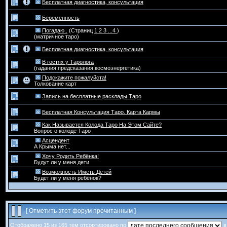
Бесплатная диагностика, консультация
Беременность
Погадаю..
(Страниц
1
2
3
...4
)
(матричное таро)
Бесплатная диагностика, консультация
В гостях у Таролога
(гадания,предсказания,космоэнергетика)
Подскажите пожалуйста!
Толкование карт
Запись на бесплатные расклады Таро
Бесплатная Консультация Таро. Карта Кармы
Как Называется Колода Таро На Этом Сайте?
Вопрос о колоде Таро
Асцендент
А Крыма нет...
Хочу Родить Ребёнка!
Будут ли у меня дети
Возможность Иметь Детей
Будет ли у меня ребёнок?
[
Отметить этот форум прочитанным
]
Отображено 15 из 165 тем отсортировано по