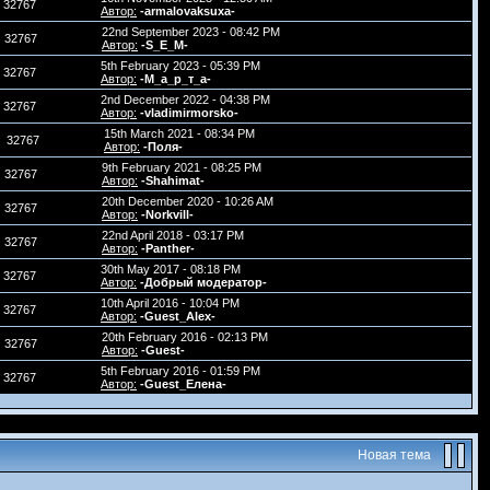
32767
Автор:
-armalovaksuxa-
22nd September 2023 - 08:42 PM
32767
Автор:
-S_E_M-
5th February 2023 - 05:39 PM
32767
Автор:
-М_а_р_т_а-
2nd December 2022 - 04:38 PM
32767
Автор:
-vladimirmorsko-
15th March 2021 - 08:34 PM
32767
Автор:
-Поля-
9th February 2021 - 08:25 PM
32767
Автор:
-Shahimat-
20th December 2020 - 10:26 AM
32767
Автор:
-Norkvill-
22nd April 2018 - 03:17 PM
32767
Автор:
-Panther-
30th May 2017 - 08:18 PM
32767
Автор:
-Добрый модератор-
10th April 2016 - 10:04 PM
32767
Автор:
-Guest_Alex-
20th February 2016 - 02:13 PM
32767
Автор:
-Guest-
5th February 2016 - 01:59 PM
32767
Автор:
-Guest_Елена-
Новая тема