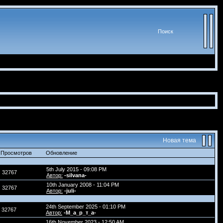
Поиск
Новая тема
Просмотров
Обновление
5th July 2015 - 09:08 PM
32767
Автор:
-silvana-
10th January 2008 - 11:04 PM
32767
Автор:
-juli-
24th September 2025 - 01:10 PM
32767
Автор:
-М_а_р_т_а-
16th November 2023 - 12:50 AM