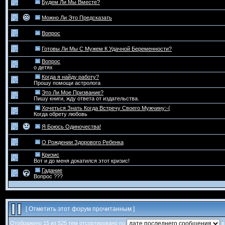
Будем Ли Мы Вместе?
Можно Ли Это Предсказать
Вопрос
Готовы Ли Мы С Мужем К Удачной Беременности?
Вопрос
о детях
Когда я найду работу?
Прошу помощи астролога
Это Ли Мое Призвание?
Пишу книги, жду ответа от издательства.
Хочеться Знать Когда Встречу Своего Мужчину:-(
Когда обрету любовь
Я Боюсь Одиночества!
О Рождении Здорового Ребенка
Кризис
Вот и до меня докатился этот кризис!
Гадание
Вопрос ???
[
Отметить этот форум прочитанным
]
Отображено 15 из 525 тем отсортировано по