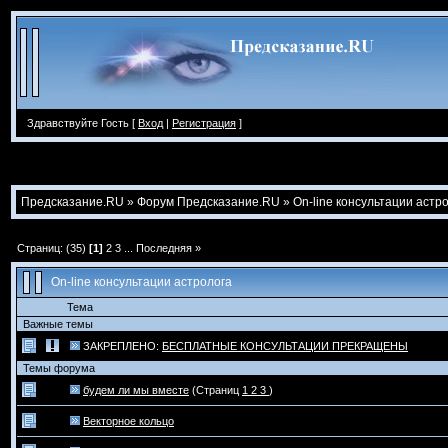
Здравствуйте Гость [
Вход
|
Регистрация
]
Предсказание.RU
»
Форум Предсказание.RU
»
On-line консультации астр
Страниц: (35)
[1]
2
3
...
Последняя »
On-line консультации астролога
Тема
Важные темы
ЗАКРЕПЛЕНО:
БEСПЛАТНЫЕ КОНСУЛЬТАЦИИ ПРЕКРАЩЕНЫ
Темы форума
будем ли мы вместе
(Страниц
1
2
3
)
Векторное кольцо