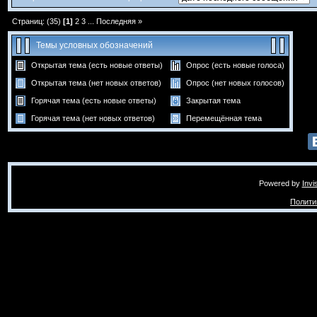
Страниц: (35)
[1]
2
3
...
Последняя »
Темы условных обозначений
Открытая тема (есть новые ответы)
Опрос (есть новые голоса)
Открытая тема (нет новых ответов)
Опрос (нет новых голосов)
Горячая тема (есть новые ответы)
Закрытая тема
Горячая тема (нет новых ответов)
Перемещённая тема
Powered by
Invi
Полити