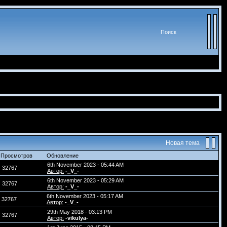
Поиск
Новая тема
Просмотров
Обновление
6th November 2023 - 05:44 AM
32767
Автор:
-_V_-
6th November 2023 - 05:29 AM
32767
Автор:
-_V_-
6th November 2023 - 05:17 AM
32767
Автор:
-_V_-
29th May 2018 - 03:13 PM
32767
Автор:
-vikulya-