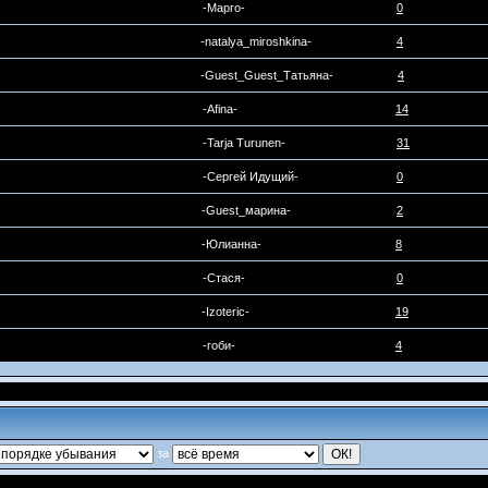
-Марго-
0
-natalya_miroshkina-
4
-Guest_Guest_Татьяна-
4
-Afina-
14
-Tarja Turunen-
31
-Сергей Идущий-
0
-Guest_марина-
2
-Юлианна-
8
-Стася-
0
-Izoteric-
19
-гоби-
4
за