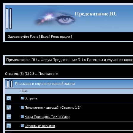
Здравствуйте Гость [
Вход
|
Регистрация
]
Предсказание.RU
»
Форум Предсказание.RU
»
Рассказы и случаи из наш
Страниц: (6)
[1]
2
3
...
Последняя »
Рассказы и случаи из нашей жизни
Тема
Встреча
Получается я шлюха?!
(Страниц
1
2
)
Когда Приходять Те Кто Умер
Страсть из небытия