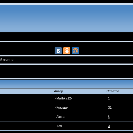
ей жизни
Автор
Ответов
-Malihka12-
1
-Ксюша-
31
-Alesa-
6
-Tati-
3