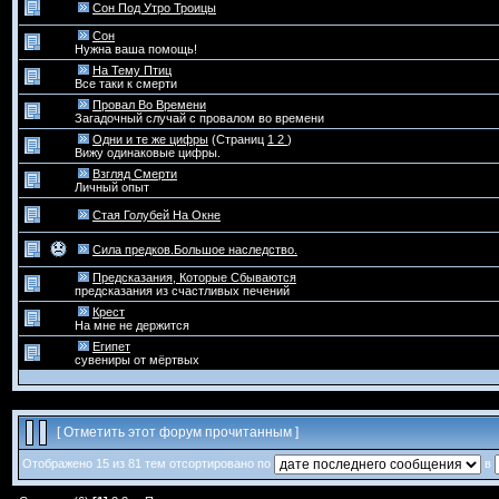
Сон Под Утро Троицы
Сон
Нужна ваша помощь!
На Тему Птиц
Все таки к смерти
Провал Во Времени
Загадочный случай с провалом во времени
Одни и те же цифры
(Страниц
1
2
)
Вижу одинаковые цифры.
Взгляд Смерти
Личный опыт
Стая Голубей На Окне
Сила предков.Большое наследство.
Предсказания, Которые Сбываются
предсказания из счастливых печений
Крест
На мне не держится
Египет
сувениры от мёртвых
[
Отметить этот форум прочитанным
]
Отображено 15 из 81 тем отсортировано по
в