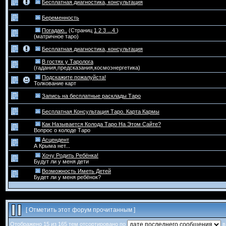
Бесплатная диагностика, консультация
Беременность
Погадаю..
(Страниц
1
2
3
...4
)
(матричное таро)
Бесплатная диагностика, консультация
В гостях у Таролога
(гадания,предсказания,космоэнергетика)
Подскажите пожалуйста!
Толкование карт
Запись на бесплатные расклады Таро
Бесплатная Консультация Таро. Карта Кармы
Как Называется Колода Таро На Этом Сайте?
Вопрос о колоде Таро
Асцендент
А Крыма нет...
Хочу Родить Ребёнка!
Будут ли у меня дети
Возможность Иметь Детей
Будет ли у меня ребёнок?
[
Отметить этот форум прочитанным
]
Отображено 15 из 165 тем отсортировано по