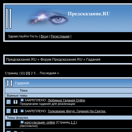
Здравствуйте Гость [
Вход
|
Регистрация
]
Предсказание.RU
»
Форум Предсказание.RU
»
Гадания
Страниц: (11)
[1]
2
3
...
Последняя »
Гадания
Тема
Важные темы
ЗАКРЕПЛЕНО:
Любимые Гадания Online
Предлагаем гадания для реализации
ЗАКРЕПЛЕНО:
Толкование Фигур. Гадания На Святки.
Темы форума
консультация -online
(Страниц
1
2
)
(бесплатно)