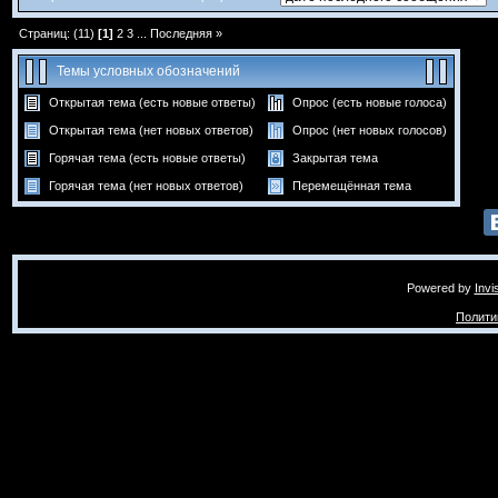
Страниц: (11)
[1]
2
3
...
Последняя »
Темы условных обозначений
Открытая тема (есть новые ответы)
Опрос (есть новые голоса)
Открытая тема (нет новых ответов)
Опрос (нет новых голосов)
Горячая тема (есть новые ответы)
Закрытая тема
Горячая тема (нет новых ответов)
Перемещённая тема
Powered by
Invi
Полити