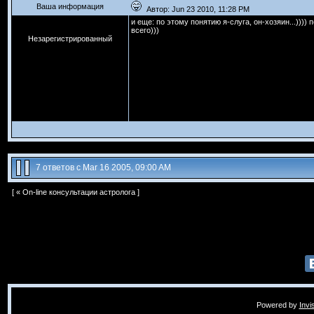
Ваша информация
Автор: Jun 23 2010, 11:28 PM
и еще: по этому понятию я-слуга, он-хозяин...)))
всего)))
Незарегистрированный
7 ответов с Mar 16 2005, 09:00 AM
[ «
On-line консультации астролога
]
Powered by
Invi