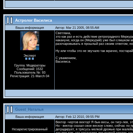
Астролог Василиса
Ваша информация
Автор: Mar 21 2005, 08:55 AM
Светлана,
это как раз и есть действие ретроградного Меркур
накануне, когда он (Меркурий) уже был слишком м
разочаровывать в прошлый раз своим ответом, но
Ну или чтобы это не звучало так мрачно, постара
Эксперт
С уважением,
Василиса.
Группа: Модераторы
Сообщений: 1532
Пользователь №: 93
Регистрация: 21-March 04
Guest_Наталья
Ваша информация
Автор: Feb 12 2010, 09:55 PM
Вектор -чертов вектор! Я бык-весы, он тигр-лев, 
Но - вектор сказал свое веское слово, сейчас по
Незарегистрированный
деградирует, я трясусь мелкой дрожью при малейш
это при том, что наступают дни полной идилии, ко