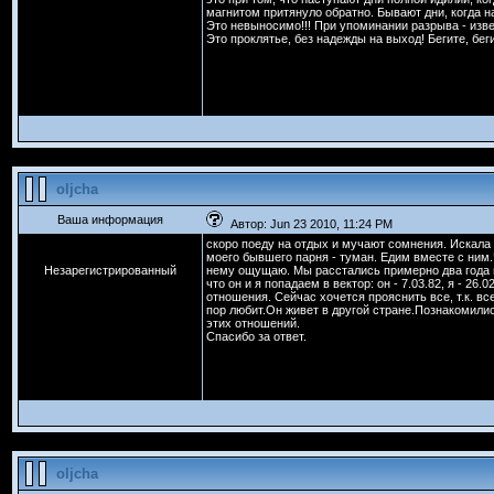
магнитом притянуло обратно. Бывают дни, когда нас
Это невыносимо!!! При упоминании разрыва - изве
Это проклятье, без надежды на выход! Бегите, б
oljcha
Ваша информация
Автор: Jun 23 2010, 11:24 PM
скоро поеду на отдых и мучают сомнения. Искала о
моего бывшего парня - туман. Едим вместе с ним
Незарегистрированный
нему ощущаю. Мы расстались примерно два года н
что он и я попадаем в вектор: он - 7.03.82, я - 
отношения. Сейчас хочется прояснить все, т.к. в
пор любит.Он живет в другой стране.Познакомилис
этих отношений.
Спасибо за ответ.
oljcha