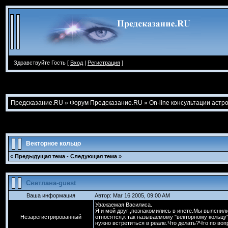
Здравствуйте Гость [
Вход
|
Регистрация
]
Предсказание.RU
»
Форум Предсказание.RU
»
On-line консультации астр
Векторное кольцо
«
Предыдущая тема
-
Следующая тема
»
Светлана-guest
Ваша информация
Автор: Mar 16 2005, 09:00 AM
Уважаемая Василиса.
Я и мой друг ,познакомились в инете.Мы выяснил
Незарегистрированный
относятся,к так называемому "векторному кольцу
нужно встретиться в реале.Что делать?Что по воп