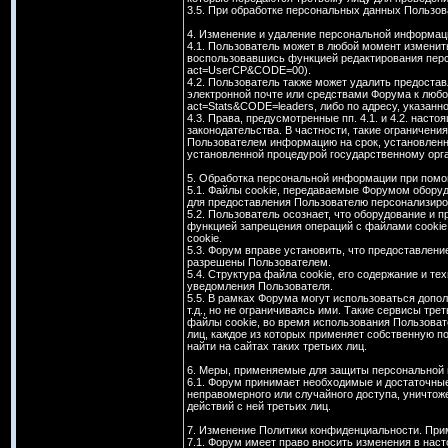
3.5. При обработке персональных данных Пользо
4. Изменение и удаление персональной информац
4.1. Пользователь может в любой момент изменит
воспользовавшись функцией редактирования персо
act=UserCP&CODE=00).
4.2. Пользователь также может удалить предост
электронной почте или средствами Форума к любо
act=Stats&CODE=leaders, либо по адресу, указан
4.3. Права, предусмотренные пп. 4.1. и 4.2. нас
законодательства. В частности, такие ограничен
Пользователем информацию на срок, установленн
установленной процедурой государственному орга
5. Обработка персональной информации при помо
5.1. Файлы cookie, передаваемые Форумом обору
для предоставления Пользователю персонализиров
5.2. Пользователь осознает, что оборудование и 
функцией запрещения операций с файлами cookie 
cookie.
5.3. Форум вправе установить, что предоставлени
разрешены Пользователем.
5.4. Структура файла cookie, его содержание и 
уведомления Пользователя.
5.5. В рамках Форума могут использоваться допо
т.д., но не ограничиваясь ими. Такие сервисы тр
файлы cookie, во время использования Пользова
лиц, каждое из которых применяет собственную 
найти на сайтах таких третьих лиц.
6. Меры, применяемые для защиты персональной
6.1. Форум принимает необходимые и достаточны
неправомерного или случайного доступа, уничтож
действий с ней третьих лиц.
7. Изменение Политики конфиденциальности. При
7.1. Форум имеет право вносить изменения в на