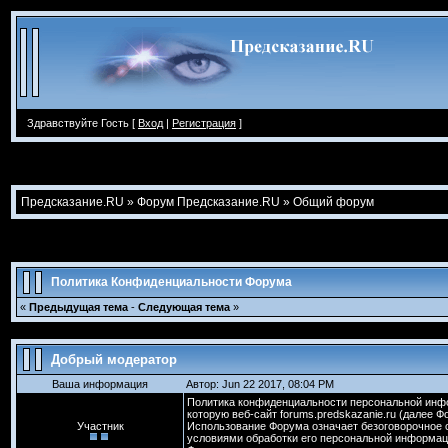
Здравствуйте Гость [
Вход
|
Регистрация
]
Предсказание.RU
»
Форум Предсказание.RU
»
Общий форум
Политика Конфиденциальности Форума
«
Предыдущая тема
-
Следующая тема
»
Добрый модератор
Ваша информация
Автор: Jun 22 2017, 08:04 PM
Политика конфиденциальности персональной инфо
которую веб-сайт forums.predskazanie.ru (далее 
Участник
Использование Форума означает безоговорочное 
условиями обработки его персональной информаци