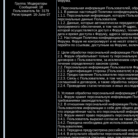
Форума.
Группа: Модераторы
Сообщений: 18
1. Персональная информация Пользователей, об
Пользователь №: 3179
1.1. В рамках настоящей Политики конфиденциал
Регистрация: 16-June 07
1.1.1. Персональная информация, которую Пользо
персональные данные Пользователя.
1.1.2. Данные, которые автоматически передаютс
программного обеспечения, в том числе IP-адрес
которой осуществляется доступ к Форуму), техни
дата и время доступа к Форуму, адреса запрашив
1.2. Настоящая Политика конфиденциальности пр
Форума. Форум не контролирует и не несёт ответ
перейти по ссылкам, доступным на Форуме, включа
2. Цели обработки персональной информации Пол
2.1. Форум обрабатывает только ту персональну
договоров с Пользователем, за исключением слу
течение определенного законом срока.
2.2. Персональную информацию Пользователя Фо
2.2.1. Идентификация стороны (Пользователя) в 
2.2.2. Предоставление Пользователю персонализи
2.2.3. Связь с Пользователем, в том числе напр
соглашений и договоров, а также обработка запрос
2.2.4. Проведение статистических и иных исслед
3. Условия обработки персональной информации 
3.1. Форум хранит персональную информацию Поль
требованиями законодательства.
3.2. В отношении персональной информации Поль
Пользователем информации о себе для общего дос
что определённая часть его персональной инфор
3.3. Форум имеет право передавать персональну
3.4.1. Пользователь выразил согласие на такие де
3.4.2. Передача необходима для использования П
Пользователем;
3.4.3. Передача предусмотрена российским или 
3.4.4. В результате обработки персональной инф
которые передаются третьему лицу для проведени